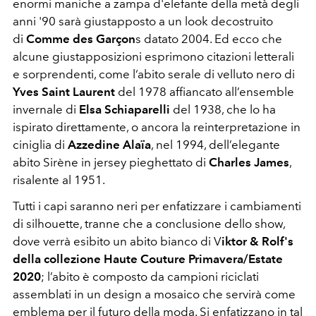
enormi maniche a zampa d'elefante della metà degli
anni '90 sarà giustapposto a un look decostruito
di
Comme des Garçon
s datato 2004. Ed ecco che
alcune giustapposizioni esprimono citazioni letterali
e sorprendenti, come l‘abito serale di velluto nero di
Yves Saint Laurent
del 1978 affiancato all’ensemble
invernale di
Elsa Schiaparelli
del 1938, che lo ha
ispirato direttamente, o ancora la reinterpretazione in
ciniglia di
Azzedine Alaïa
, nel 1994, dell’elegante
abito Sirène in jersey pieghettato di
Charles James
,
risalente al 1951.
Tutti i capi saranno neri per enfatizzare i cambiamenti
di silhouette, tranne che a conclusione dello show,
dove verrà esibito un abito bianco di V
iktor & Rolf's
della collezione Haute Couture Primavera/Estate
2020
; l’abito è composto da campioni riciclati
assemblati in un design a mosaico che servirà come
emblema per il futuro della moda. Si enfatizzano in tal