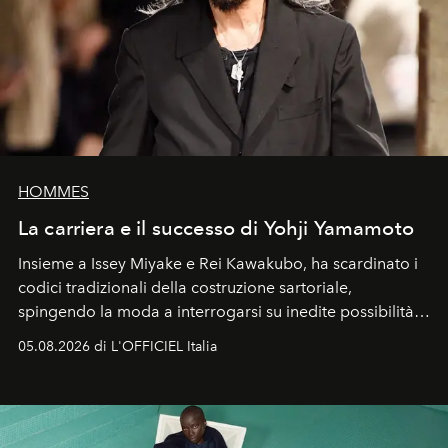
HOMMES
La carriera e il successo di Yohji Yamamoto
Insieme a Issey Miyake e Rei Kawakubo, ha scardinato i
codici tradizionali della costruzione sartoriale,
spingendo la moda a interrogarsi su inedite possibilità
formali e a ridefinire il concetto stesso di silhouette.
05.08.2026 di L'OFFICIEL Italia
Quella di Yohji Yamamoto è storia di un visionario che
ha riscritto i canoni estetici del XX secolo, lasciando
un’impronta indelebile nella storia della moda.