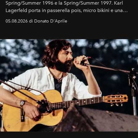
Spring/Summer 1996 e la Spring/Summer 1997. Karl
Lagerfeld porta in passerella pois, micro bikini e una
logomania pensata per la spiaggia
, con Cindy, Linda,
05.08.2026 di Donato D'Aprile
Kate, Claudia e Carla una dietro l'altra. Trent'anni dopo,
in un'industria che vive di archivi, quel guardaroba resta
uno dei documenti più contemporanei che abbiamo.