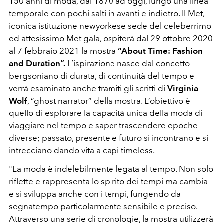
150 anni di moda, dal 1870 ad oggi, lungo una linea
temporale con pochi salti in avanti e indietro. Il Met,
iconica istituzione newyorkese sede del celeberrimo
ed attesissimo Met gala, ospiterà dal 29 ottobre 2020
al 7 febbraio 2021 la mostra
“About Time: Fashion
and Duration”.
L’ispirazione nasce dal concetto
bergsoniano di durata, di continuità del tempo e
verrà esaminato anche tramiti gli scritti di
Virginia
Wolf
, “ghost narrator” della mostra. L’obiettivo è
quello di esplorare la capacità unica della moda di
viaggiare nel tempo e saper trascendere epoche
diverse; passato, presente e futuro si incontrano e si
intrecciano dando vita a capi timeless.
"La moda è indelebilmente legata al tempo. Non solo
riflette e rappresenta lo spirito dei tempi ma cambia
e si sviluppa anche con i tempi, fungendo da
segnatempo particolarmente sensibile e preciso.
Attraverso una serie di cronologie, la mostra utilizzerà