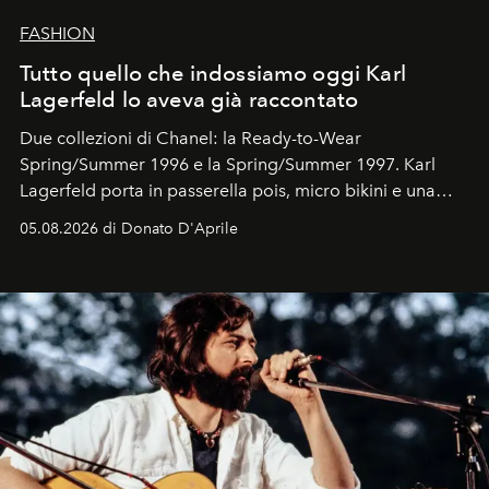
FASHION
Tutto quello che indossiamo oggi Karl
Lagerfeld lo aveva già raccontato
Due collezioni di Chanel: la Ready-to-Wear
Spring/Summer 1996 e la Spring/Summer 1997. Karl
Lagerfeld porta in passerella pois, micro bikini e una
logomania pensata per la spiaggia
, con Cindy, Linda,
05.08.2026 di Donato D'Aprile
Kate, Claudia e Carla una dietro l'altra. Trent'anni dopo,
in un'industria che vive di archivi, quel guardaroba resta
uno dei documenti più contemporanei che abbiamo.