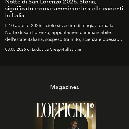
Notte di San Lorenzo 2026. Storia,
significato e dove ammirare le stelle cadenti
in Italia
Il 10 agosto 2026 il cielo si vestirà di magia: torna la
Notte di San Lorenzo
, appuntamento immancabile
dell’estate italiana, sospeso tra mito, scienza e poesia.
Sarà il momento in cui gli occhi si alzano verso la volta
08.08.2026 di Ludovica Crespi-Pallavicini
celeste per seguire il passaggio delle
Perseidi
, quelle
che chiamiamo comunemente
stelle cadenti
, e affidare
all’universo i desideri più segreti
Magazines