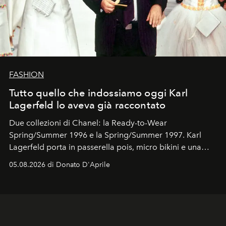
FASHION
Tutto quello che indossiamo oggi Karl
Lagerfeld lo aveva già raccontato
Due collezioni di Chanel: la Ready-to-Wear
Spring/Summer 1996 e la Spring/Summer 1997. Karl
Lagerfeld porta in passerella pois, micro bikini e una
logomania pensata per la spiaggia
, con Cindy, Linda,
05.08.2026 di Donato D'Aprile
Kate, Claudia e Carla una dietro l'altra. Trent'anni dopo,
in un'industria che vive di archivi, quel guardaroba resta
uno dei documenti più contemporanei che abbiamo.