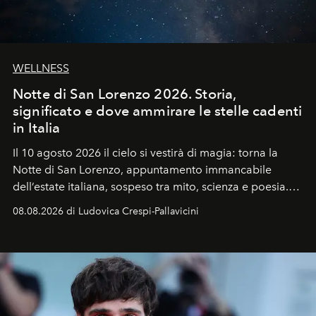
WELLNESS
Notte di San Lorenzo 2026. Storia,
significato e dove ammirare le stelle cadenti
in Italia
Il 10 agosto 2026 il cielo si vestirà di magia: torna la
Notte di San Lorenzo
, appuntamento immancabile
dell’estate italiana, sospeso tra mito, scienza e poesia.
Sarà il momento in cui gli occhi si alzano verso la volta
08.08.2026 di Ludovica Crespi-Pallavicini
celeste per seguire il passaggio delle
Perseidi
, quelle
che chiamiamo comunemente
stelle cadenti
, e affidare
all’universo i desideri più segreti