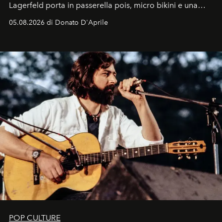
Lagerfeld porta in passerella pois, micro bikini e una
logomania pensata per la spiaggia
, con Cindy, Linda,
05.08.2026 di Donato D'Aprile
Kate, Claudia e Carla una dietro l'altra. Trent'anni dopo,
in un'industria che vive di archivi, quel guardaroba resta
uno dei documenti più contemporanei che abbiamo.
POP CULTURE