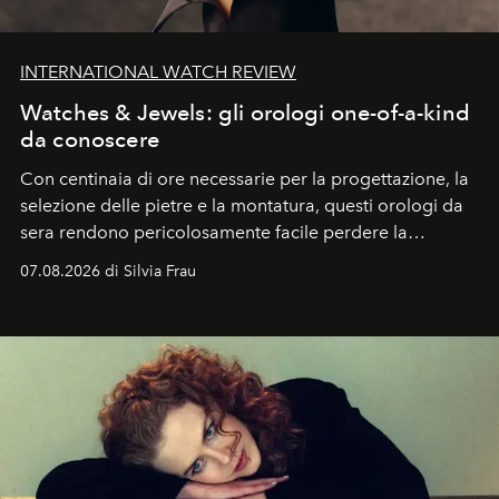
INTERNATIONAL WATCH REVIEW
Watches & Jewels: gli orologi one-of-a-kind
da conoscere
Con centinaia di ore necessarie per la progettazione, la
selezione delle pietre e la montatura, questi orologi da
sera rendono pericolosamente facile perdere la
cognizione del tempo. Ma con quadranti così
07.08.2026 di Silvia Frau
abbaglianti, chi è che guarda davvero l'ora?