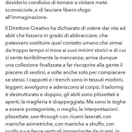
desiderio condiviso di tornare a visitare mete
sconosciute, e di lasciare libero sfogo
all’immaginazione.
Il Direttore Creativo ha dichiarato di volere dar vita ad
abiti che fossero in grado di abbracciare, che
potessero sostituire quel contatto umano che ormai
da troppo tempo si trova ai suoi minimi storici e di cui
si sente terribilmente la mancanza; arriva dunque
una collezione finalizzata a far riscoprire alla gente il
piacere di vestirsi, a volte anche solo per compiacere
se stessi. I cappotti e i trench sono in tessuti morbini,
leggeri; avvolgono e aderiscono al corpo; il tailoring
è destrutturato e doppio; gli abiti sono plissettati e
aperti; la maglieria è drappeggiata. Ma sono le toghe
a essere protagoniste, o meglio, le interpretazioni:
plissettate, see-through con ricami laserati, con
maniche asimetriche, con maniche a sbuffo, con
scollo a v e fasce verticali impreziosite da ricami, in