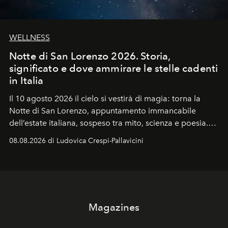
WELLNESS
Notte di San Lorenzo 2026. Storia,
significato e dove ammirare le stelle cadenti
in Italia
Il 10 agosto 2026 il cielo si vestirà di magia: torna la
Notte di San Lorenzo
, appuntamento immancabile
dell’estate italiana, sospeso tra mito, scienza e poesia.
Sarà il momento in cui gli occhi si alzano verso la volta
08.08.2026 di Ludovica Crespi-Pallavicini
celeste per seguire il passaggio delle
Perseidi
, quelle
che chiamiamo comunemente
stelle cadenti
, e affidare
all’universo i desideri più segreti
Magazines