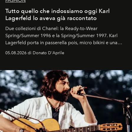
FASHION
Tutto quello che indossiamo oggi Karl
Lagerfeld lo aveva già raccontato
Due collezioni di Chanel: la Ready-to-Wear
Spring/Summer 1996 e la Spring/Summer 1997. Karl
Lagerfeld porta in passerella pois, micro bikini e una
logomania pensata per la spiaggia
, con Cindy, Linda,
05.08.2026 di Donato D'Aprile
Kate, Claudia e Carla una dietro l'altra. Trent'anni dopo,
in un'industria che vive di archivi, quel guardaroba resta
uno dei documenti più contemporanei che abbiamo.