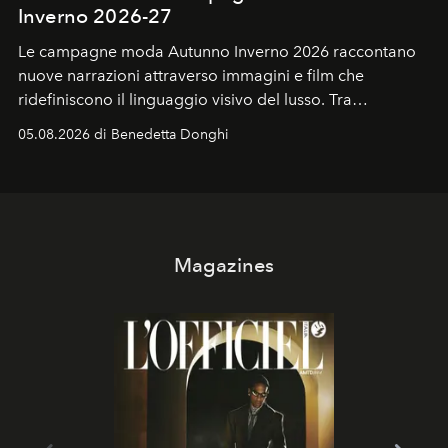
Inverno 2026-27
Le campagne moda Autunno Inverno 2026 raccontano
nuove narrazioni attraverso immagini e film che
ridefiniscono il linguaggio visivo del lusso. Tra
protagonisti del cinema, volti della cultura
05.08.2026 di Benedetta Donghi
contemporanea e storytelling d'autore, le maison
trasformano ogni campagna in uno storytelling capace
di esprimere identità, visione e desiderio.
Magazines