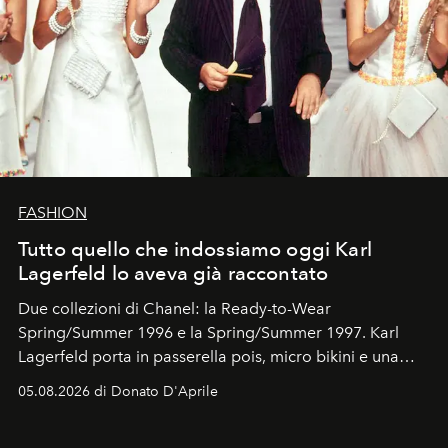
FASHION
Tutto quello che indossiamo oggi Karl
Lagerfeld lo aveva già raccontato
Due collezioni di Chanel: la Ready-to-Wear
Spring/Summer 1996 e la Spring/Summer 1997. Karl
Lagerfeld porta in passerella pois, micro bikini e una
logomania pensata per la spiaggia
, con Cindy, Linda,
05.08.2026 di Donato D'Aprile
Kate, Claudia e Carla una dietro l'altra. Trent'anni dopo,
in un'industria che vive di archivi, quel guardaroba resta