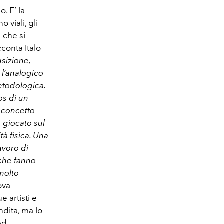
o. E’ la
 viali, gli
 che si
cconta Italo
nsizione,
 l’analogico
metodologica.
os di un
l concetto
 giocato sul
à fisica. Una
avoro di
 che fanno
molto
ova
 artisti e
ndita, ma lo
ed