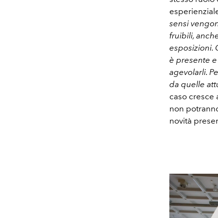
esperienzial
sensi vengono
fruibili, anc
esposizioni. 
è presente e
agevolarli. P
da quelle att
caso cresce
non potranno
novità presen