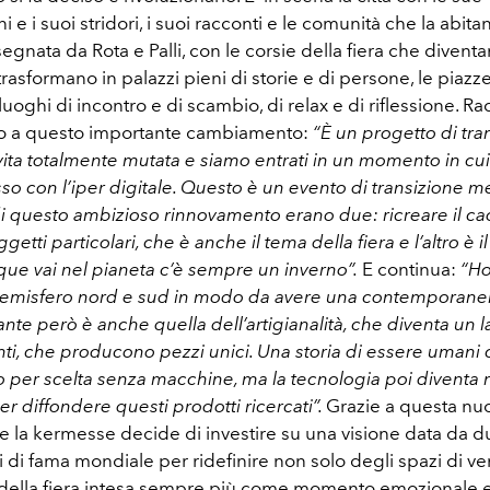
 e i suoi stridori, i suoi racconti e le comunità che la abitan
egnata da Rota e Palli, con le corsie della fiera che diventano
trasformano in palazzi pieni di storie e di persone, le piazze
oghi di incontro e di scambio, di relax e di riflessione. Ra
to a questo importante cambiamento:
“È un progetto di tra
ita totalmente mutata e siamo entrati in un momento in cui
sso con l’iper digitale. Questo è un evento di transizione 
 di questo ambizioso rinnovamento erano due: ricreare il ca
etti particolari, che è anche il tema della fiera e l’altro è i
que vai nel pianeta c’è sempre un inverno”.
E continua:
“Ho
 emisfero nord e sud in modo da avere una contemporaneit
nte però è anche quella dell’artigianalità, che diventa un l
ti, che producono pezzi unici. Una storia di essere umani
o per scelta senza macchine, ma la tecnologia poi diventa 
r diffondere questi prodotti ricercati”.
Grazie a questa nu
 la kermesse decide di investire su una visione data da due
i di fama mondiale per ridefinire non solo degli spazi di ve
 della fiera intesa sempre più come momento emozionale 