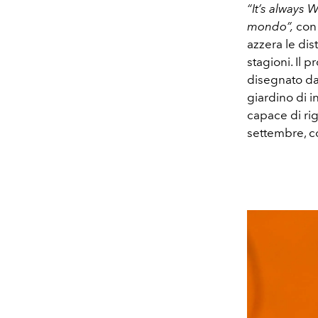
“It’s always
mondo”,
con 
azzera le dis
stagioni. Il 
disegnato dal 
giardino di i
capace di ri
settembre, c