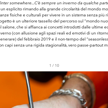
 Winter somewhere...C’è sempre un inverno da qualche part
un esplicito rimando alla grande circolarità del mondo m
tanze fisiche e culturali per vivere in un sistema senza più r
progetto è un ulteriore tassello del percorso sul “mondo nu
salone, che si affianca ai concetti introdotti dalle ultime edi
nverno (con allusione agli spazi reali ed emotivi di un ritorn
generare) del febbraio 2019 e il non-tempo del “seasonless
on capi senza una rigida stagionalità, vero passe-partout
1
/
10