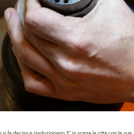
 si fa deciso e rivoluzionario. E’ in scena la città con le sue