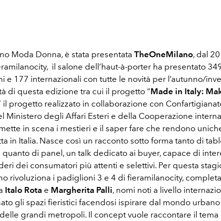
no Moda Donna, è stata presentata
TheOneMilano
, dal 20
eramilanocity, il salone dell’haut-à-porter ha presentato 34
ani e 177 internazionali con tutte le novità per l’autunno/in
tà di questa edizione tra cui il progetto “
Made in Italy: Mak
”
il progetto realizzato in collaborazione con Confartigianato
l Ministero degli Affari Esteri e della Cooperazione interna
mette in scena i mestieri e il saper fare che rendono uniche
 in Italia. Nasce così un racconto sotto forma tanto di tabl
e quanto di panel, un talk dedicato ai buyer, capace di inter
ideri dei consumatori più attenti e selettivi. Per questa stag
 rivoluziona i padiglioni 3 e 4 di fieramilanocity, comple
da
Italo Rota
e
Margherita Palli
, nomi noti a livello internazi
to gli spazi fieristici facendosi ispirare dal mondo urbano
elle grandi metropoli. Il concept vuole raccontare il tema