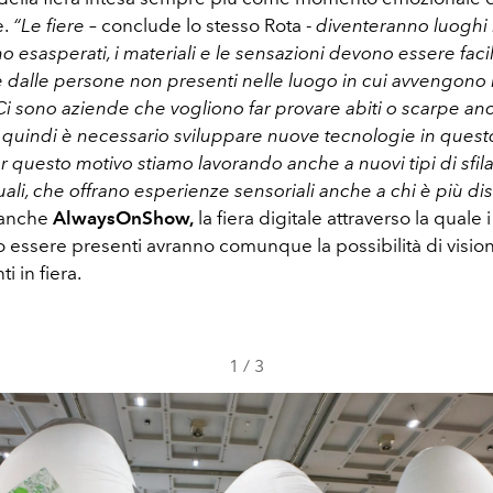
e.
“Le fiere
– conclude lo stesso Rota -
diventeranno luoghi i
 esasperati, i materiali e le sensazioni devono essere fac
he dalle persone non presenti nelle luogo in cui avvengono 
Ci sono aziende che vogliono far provare abiti o scarpe an
 quindi è necessario sviluppare nuove tecnologie in quest
er questo motivo stiamo lavorando anche a nuovi tipi di sfil
uali, che offrano esperienze sensoriali anche a chi è più di
 anche
AlwaysOnShow,
la fiera digitale attraverso la quale
 essere presenti avranno comunque la possibilità di visiona
ti in fiera.
1
/
3