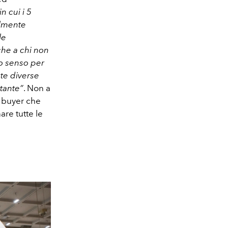
n cui i 5
ilmente
le
che a chi non
o senso per
ate diverse
stante”
. Non a
 i buyer che
re tutte le