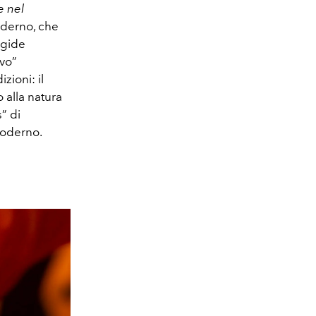
e nel
oderno, che
igide
ovo”
zioni: il
o alla natura
” di
 moderno.