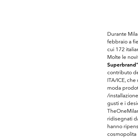
Durante Mila
febbraio a fi
cui 172 itali
Molte le novi
Superbrand
contributo de
ITA/ICE, che 
moda prodotta
/installazion
gusti e i des
TheOneMilano
ridisegnati 
hanno ripensa
cosmopolita d