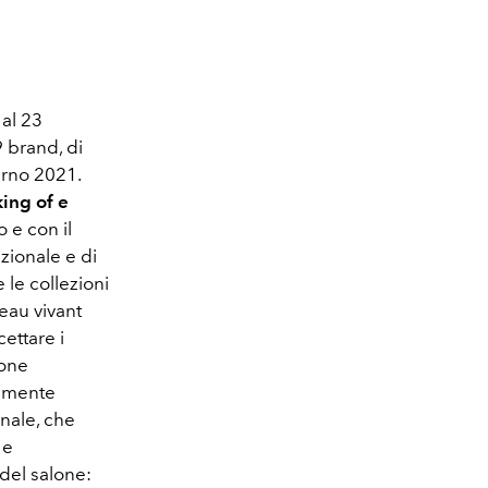
 al 23
9 brand, di
verno 2021.
ing of e
 e con il
zionale e di
 le collezioni
eau vivant
cettare i
ione
tamente
onale, che
 e
 del salone: