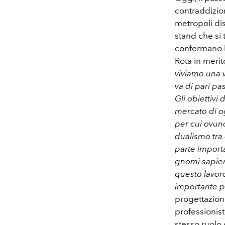
contraddizioni
metropoli dis
stand che si 
confermano lu
Rota in meri
viviamo una v
va di pari pa
Gli obiettivi
mercato di ogg
per cui ovun
dualismo tra
parte importa
gnomi sapien
questo lavor
importante pe
progettazione
professionist
stesso ruolo