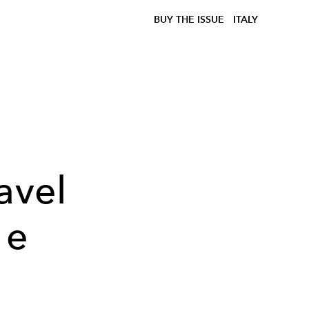
BUY THE ISSUE
ITALY
d
avel
 e