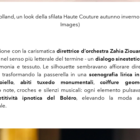
lland, un look della sfilata Haute Couture autunno inverno
Images)
zione con la carismatica
direttrice d’orchestra Zahia Zioua
 nel senso più letterale del termine - un
dialogo sinestetic
armonia e tessuto. Le silhouette sembravano affiorare di
, trasformando la passerella in una
scenografia lirica 
oiello
,
abiti tuxedo monumentali
,
coiffure geome
 note, croches e silenzi musicali: ogni elemento pulsava
etitività ipnotica del Boléro
, elevando la moda a
le.