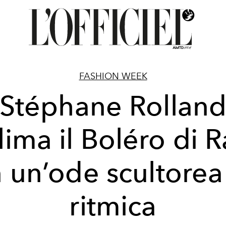
FASHION WEEK
Stéphane Rollan
lima il Boléro di R
n un’ode scultorea
ritmica