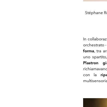
Stéphane Ro
In collabora
orchestrato -
forma
, tra 
uno spartito
Plastron gi
richiamavano
con la
rip
multisensoria