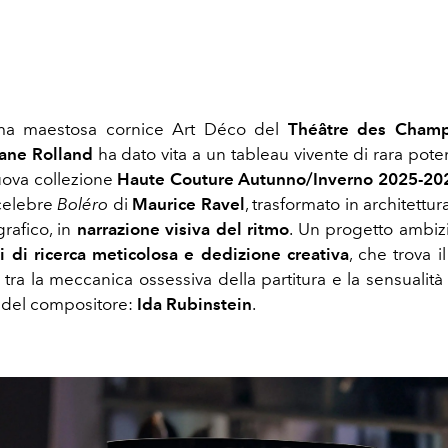
 ma maestosa cornice Art Déco del
Théâtre des Champ
ane Rolland
ha dato vita a un tableau vivente di rara pote
uova collezione
Haute Couture Autunno/Inverno 2025-20
 celebre
Boléro
di
Maurice Ravel
, trasformato in architettura
rafico, in
narrazione visiva del ritmo
. Un progetto ambizi
i di ricerca meticolosa e dedizione creativa
, che trova 
 tra la meccanica ossessiva della partitura e la sensualità 
 del compositore:
Ida Rubinstein
.