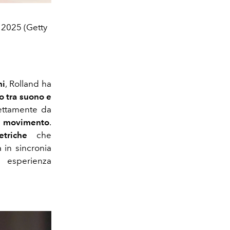
 2025 (Getty
ni
, Rolland ha
o tra suono e
rettamente da
in movimento
.
triche
che
 in sincronia
 esperienza