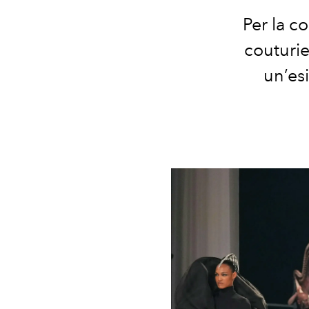
Per la c
couturi
un’esi