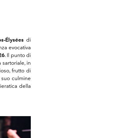
s-Élysées
di
nza evocativa
26
. Il punto di
 sartoriale, in
oso, frutto di
il suo culmine
ieratica della