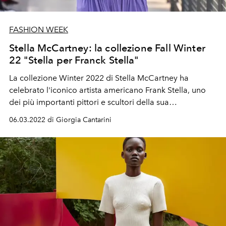
FASHION WEEK
Stella McCartney: la collezione Fall Winter
22 "Stella per Franck Stella"
La collezione Winter 2022 di Stella McCartney ha
celebrato l'iconico artista americano Frank Stella, uno
dei più importanti pittori e scultori della sua
generazione. Presentato come Stella by Stella, l'ultimo
06.03.2022 di Giorgia Cantarini
piano del Centre Pompidou ha fatto da cornice a questa
passerella in bilico tra arte e moda, trasformando capi
pragmatici in arte da indossare con disinvoltura. La
designer nella giornata della festa delle donne farà una
donazione a Care per sostenere l'emergenza Ucraina