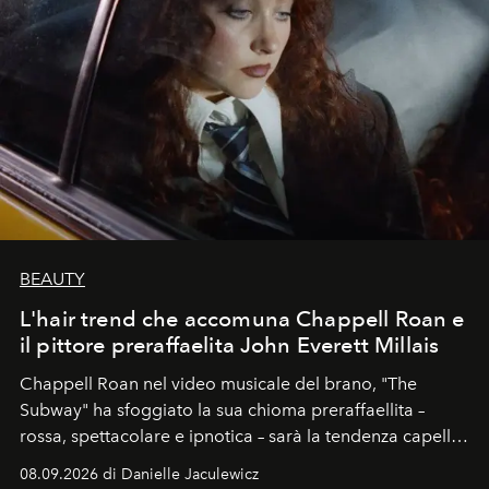
BEAUTY
L'hair trend che accomuna Chappell Roan e
il pittore preraffaelita John Everett Millais
Chappell Roan nel video musicale del brano, "The
Subway" ha sfoggiato la sua chioma preraffaellita –
rossa, spettacolare e ipnotica – sarà la tendenza capelli
dell'autunno?
08.09.2026 di Danielle Jaculewicz