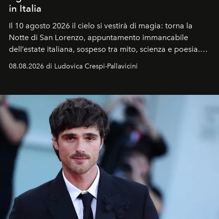
in Italia
Il 10 agosto 2026 il cielo si vestirà di magia: torna la
Notte di San Lorenzo
, appuntamento immancabile
dell’estate italiana, sospeso tra mito, scienza e poesia.
Sarà il momento in cui gli occhi si alzano verso la volta
08.08.2026 di Ludovica Crespi-Pallavicini
celeste per seguire il passaggio delle
Perseidi
, quelle
che chiamiamo comunemente
stelle cadenti
, e affidare
all’universo i desideri più segreti