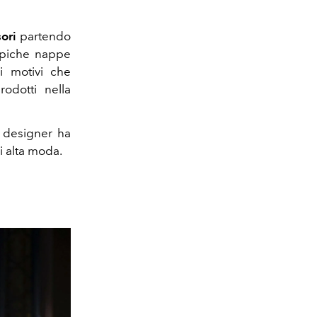
ori
partendo
tipiche nappe
 i motivi che
odotti nella
a designer ha
di alta moda.