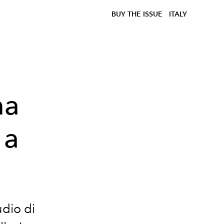
BUY THE ISSUE
ITALY
ma
 a
udio di