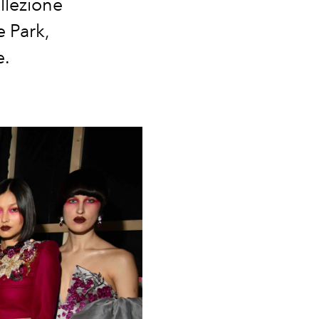
ollezione
 Park
,
e
.