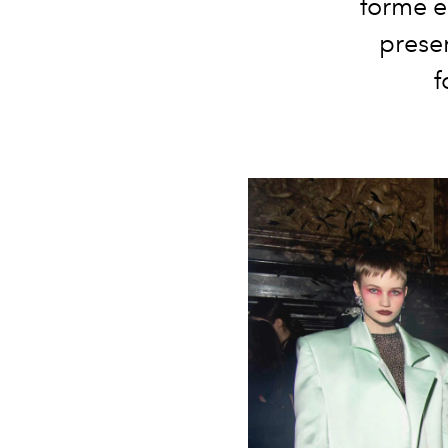
forme e 
presen
f