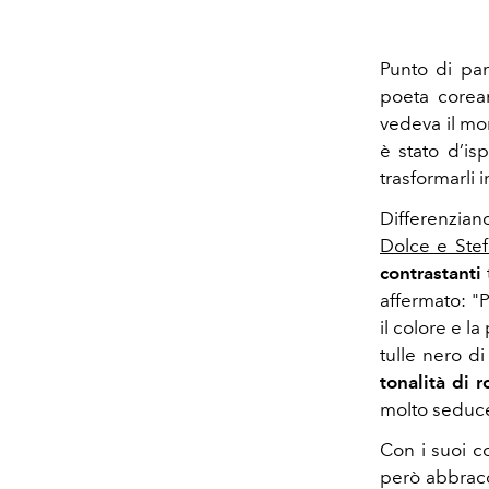
Punto di par
poeta corean
vedeva il mon
è stato d’is
trasformarli i
Differenzian
Dolce e Ste
contrastanti
affermato: "P
il colore e l
tulle nero d
tonalità di r
molto seducen
Con i suoi c
però abbracc