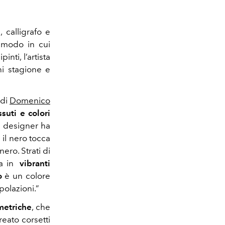
e, calligrafo e
l modo in cui
nti, l’artista
ni stagione e
 di
Domenico
ssuti e colori
a designer ha
 il nero tocca
ero. Strati di
tra in
vibranti
o
è un colore
polazioni.”
metriche
, che
eato corsetti