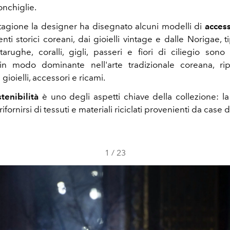
conchiglie.
tagione la designer ha disegnato alcuni modelli di
access
nti storici coreani, dai gioielli vintage e dalle Norigae, 
rtarughe, coralli, gigli, passeri e fiori di ciliegio sono
n modo dominante nell'arte tradizionale coreana, ripr
gioielli, accessori e ricami.
tenibilità
è uno degli aspetti chiave della collezione: l
ifornirsi di tessuti e materiali riciclati provenienti da case 
1
/
23