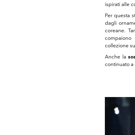
ispirati alle 
Per questa s
dagli orname
coreane.
Ta
compaiono i
collezione su 
Anche la
sos
continuato a r