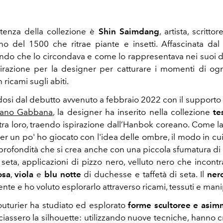
tenza della collezione è
Shin Saimdang
, artista, scrittor
o del 1500 che ritrae piante e insetti. Affascinata da
do che lo circondava e come lo rappresentava nei suoi dipi
pirazione per la designer per catturare i momenti di og
n ricami sugli abiti.
dosi dal debutto avvenuto a febbraio 2022 con il supporto
fano Gabbana
, la designer ha inserito nella collezione
te
tra loro, traendo ispirazione dall’Hanbok coreano. Come l
er un po' ho giocato con l'idea delle ombre, il modo in cui
a profondità che si crea anche con una piccola sfumatura di n
i seta, applicazioni di pizzo nero, velluto nero che incon
osa
,
viola
e
blu notte
di duchesse e taffetà di seta. Il
ner
te e ho voluto esplorarlo attraverso ricami, tessuti e mani
outurier ha studiato ed esplorato
forme scultoree e asim
iassero la silhouette: utilizzando nuove tecniche, hanno cr