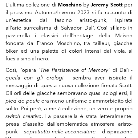
L'ultima collezione di
Moschino
by
Jeremy Scott
per
il prossimo Autunno/Inverno 2023 si fa racconto di
un'estetica dal fascino aristo-punk, ispirata
all'arte
surrealisma di Salvador Dalí. Così sfilano in
passerella i classici dell'heritage della Maison
fondata da Franco Moschino, tra tailleur, giacche
biker ed una palette di colori intensi dal viola, al
fucsia sino al nero.
Così, l'opera
"The Persistence of Memory"
di Dalì -
quella con gli orologi
- sembra aver ispirato il
messaggio di questa nuova collezione firmata Scott.
Gli orli delle giacche sembravano quasi sciogliersi, il
pied-de-poule
era meno uniforme e ammorbidito del
solito. Poi però, a metà collezione, un vero e proprio
switch creativo
. La passerella è stata letteralmente
presa d'assalto dall'emblematica atmosfera aristo-
punk -
soprattutto nelle acconciature
- d'ispirazione