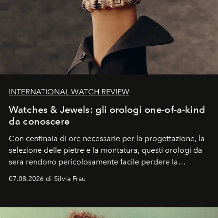
INTERNATIONAL WATCH REVIEW
Watches & Jewels: gli orologi one-of-a-kind
da conoscere
Con centinaia di ore necessarie per la progettazione, la
selezione delle pietre e la montatura, questi orologi da
sera rendono pericolosamente facile perdere la
cognizione del tempo. Ma con quadranti così
07.08.2026 di Silvia Frau
abbaglianti, chi è che guarda davvero l'ora?