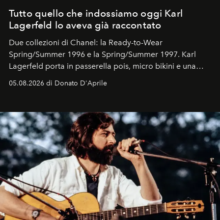
Tutto quello che indossiamo oggi Karl
Lagerfeld lo aveva già raccontato
Due collezioni di Chanel: la Ready-to-Wear
Spring/Summer 1996 e la Spring/Summer 1997. Karl
Lagerfeld porta in passerella pois, micro bikini e una
logomania pensata per la spiaggia
, con Cindy, Linda,
05.08.2026 di Donato D'Aprile
Kate, Claudia e Carla una dietro l'altra. Trent'anni dopo,
in un'industria che vive di archivi, quel guardaroba resta
uno dei documenti più contemporanei che abbiamo.