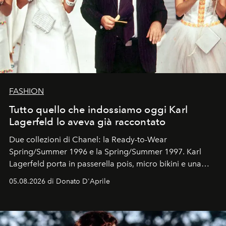
FASHION
Tutto quello che indossiamo oggi Karl
Lagerfeld lo aveva già raccontato
Due collezioni di Chanel: la Ready-to-Wear
Spring/Summer 1996 e la Spring/Summer 1997. Karl
Lagerfeld porta in passerella pois, micro bikini e una
logomania pensata per la spiaggia
, con Cindy, Linda,
05.08.2026 di Donato D'Aprile
Kate, Claudia e Carla una dietro l'altra. Trent'anni dopo,
in un'industria che vive di archivi, quel guardaroba resta
uno dei documenti più contemporanei che abbiamo.