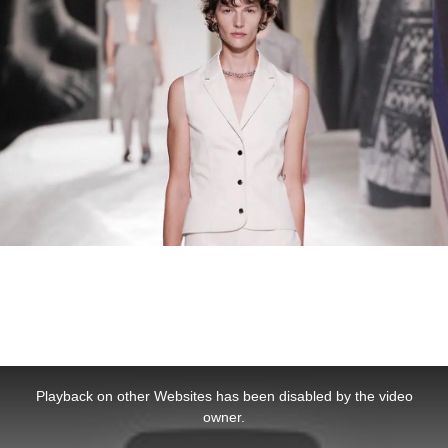
This
is
a
Playback on other Websites has been disabled by the video
modal
window.
owner.