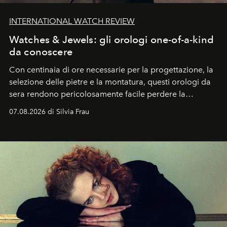
INTERNATIONAL WATCH REVIEW
Watches & Jewels: gli orologi one-of-a-kind
da conoscere
Con centinaia di ore necessarie per la progettazione, la
selezione delle pietre e la montatura, questi orologi da
sera rendono pericolosamente facile perdere la
cognizione del tempo. Ma con quadranti così
07.08.2026 di Silvia Frau
abbaglianti, chi è che guarda davvero l'ora?