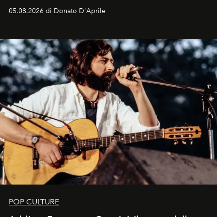
logomania pensata per la spiaggia
, con Cindy, Linda,
05.08.2026 di Donato D'Aprile
Kate, Claudia e Carla una dietro l'altra. Trent'anni dopo,
in un'industria che vive di archivi, quel guardaroba resta
uno dei documenti più contemporanei che abbiamo.
POP CULTURE