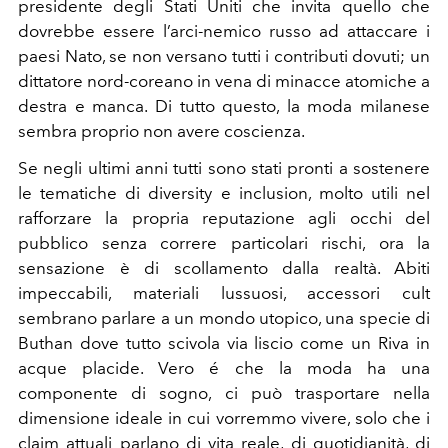
presidente degli Stati Uniti che invita quello che
dovrebbe essere l’arci-nemico russo ad attaccare i
paesi Nato, se non versano tutti i contributi dovuti; un
dittatore nord-coreano in vena di minacce atomiche a
destra e manca. Di tutto questo, la moda milanese
sembra proprio non avere coscienza.
Se negli ultimi anni tutti sono stati pronti a sostenere
le tematiche di diversity e inclusion, molto utili nel
rafforzare la propria reputazione agli occhi del
pubblico senza correre particolari rischi, ora la
sensazione è di scollamento dalla realtà. Abiti
impeccabili, materiali lussuosi, accessori cult
sembrano parlare a un mondo utopico, una specie di
Buthan dove tutto scivola via liscio come un Riva in
acque placide. Vero é che la moda ha una
componente di sogno, ci può trasportare nella
dimensione ideale in cui vorremmo vivere, solo che i
claim attuali parlano di vita reale, di quotidianità, di