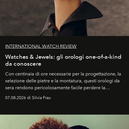
INTERNATIONAL WATCH REVIEW
Watches & Jewels: gli orologi one-of-a-kind
da conoscere
Con centinaia di ore necessarie per la progettazione, la
selezione delle pietre e la montatura, questi orologi da
sera rendono pericolosamente facile perdere la
cognizione del tempo. Ma con quadranti così
07.08.2026 di Silvia Frau
abbaglianti, chi è che guarda davvero l'ora?