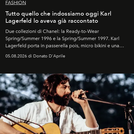
FASHION
Tutto quello che indossiamo oggi Karl
Lagerfeld lo aveva già raccontato
Due collezioni di Chanel: la Ready-to-Wear
Spring/Summer 1996 e la Spring/Summer 1997. Karl
Lagerfeld porta in passerella pois, micro bikini e una
logomania pensata per la spiaggia
, con Cindy, Linda,
05.08.2026 di Donato D'Aprile
Kate, Claudia e Carla una dietro l'altra. Trent'anni dopo,
in un'industria che vive di archivi, quel guardaroba resta
uno dei documenti più contemporanei che abbiamo.