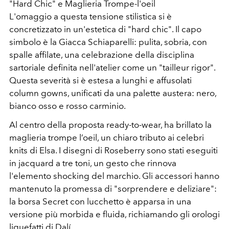
"Hard Chic" e Maglieria Trompe-l'oeil
L'omaggio a questa tensione stilistica si è
concretizzato in un'estetica di "hard chic". Il capo
simbolo è la Giacca Schiaparelli: pulita, sobria, con
spalle affilate, una celebrazione della disciplina
sartoriale definita nell'atelier come un "tailleur rigor".
Questa severità si è estesa a lunghi e affusolati
column gowns, unificati da una palette austera: nero,
bianco osso e rosso carminio.
Al centro della proposta ready-to-wear, ha brillato la
maglieria trompe l’oeil, un chiaro tributo ai celebri
knits di Elsa. I disegni di Roseberry sono stati eseguiti
in jacquard a tre toni, un gesto che rinnova
l'elemento shocking del marchio. Gli accessori hanno
mantenuto la promessa di "sorprendere e deliziare":
la borsa Secret con lucchetto è apparsa in una
versione più morbida e fluida, richiamando gli orologi
liquefatti di Dalí.