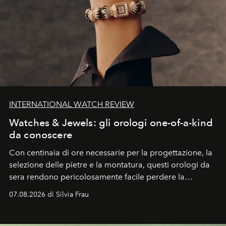
INTERNATIONAL WATCH REVIEW
Watches & Jewels: gli orologi one-of-a-kind
da conoscere
Con centinaia di ore necessarie per la progettazione, la
selezione delle pietre e la montatura, questi orologi da
sera rendono pericolosamente facile perdere la
cognizione del tempo. Ma con quadranti così
07.08.2026 di Silvia Frau
abbaglianti, chi è che guarda davvero l'ora?