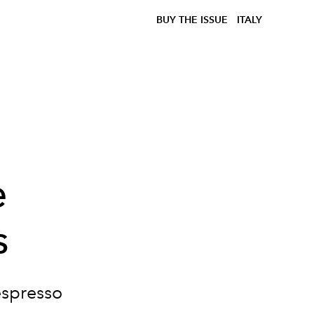
BUY THE ISSUE
ITALY
e
s
espresso