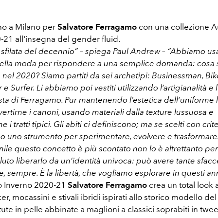
no a Milano per
Salvatore Ferragamo
con una collezione 
-21 all'insegna del gender fluid.
 sfilata del decennio” – spiega Paul Andrew – “Abbiamo usa
ella moda per rispondere a una semplice domanda: cosa s
el 2020? Siamo partiti da sei archetipi: Businessman, Biker
r e Surfer. Li abbiamo poi vestiti utilizzando l’artigianalità e
ta di Ferragamo. Pur mantenendo l’estetica dell’uniforme l’
vertirne i canoni, usando materiali dalla texture lussuosa e
 tratti tipici. Gli abiti ci definiscono; ma se scelti con crit
no uno strumento per sperimentare, evolvere e trasformare.
e questo concetto è più scontato non lo è altrettanto per
uto liberarlo da un’identità univoca: può avere tante sfacc
, sempre. È la libertà, che vogliamo esplorare in questi ann
o Inverno 2020-21
Salvatore Ferragamo
crea un total look a
er, mocassini e stivali ibridi ispirati allo storico modello del
ute in pelle abbinate a maglioni a classici soprabiti in t