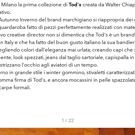
 Milano la prima collezione di
Tod's
creata da Walter Chia
ativo.
Autunno Inverno del brand marchigiano si riappropria dei c
ardaroba fatto di pezzi perfettamente realizzati con materi
uovo creative director non si dimentica che Tod's è un bran
Italy e che ha fatto del buon gusto italiano la sua bandier
egliendo colori dall'eleganza mai urlata, creando capi che
ente, look spezzati, jeans dal taglio sartoriale, capispalla in
strizzano l'occhio agli aviatori di un tempo.
no in grande stile i winter gommino, stivaletti caratterizzati 
omma firma di Tod's, e ancora mocassini in pelle spazzolat
carpe formali.
1
/
22