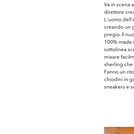
Va in scena a
direttore cre
L'uomo dell'
creando un gu
pregio. Il n
100% made in 
sottolinea sc
mixare facilm
sherling che 
Fanno un ritor
chiodini in g
sneakers e s