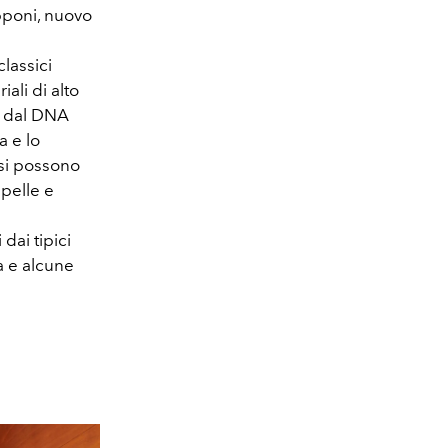
pponi, nuovo
lassici
ali di alto
d dal DNA
a e lo
 si possono
 pelle e
dai tipici
a e alcune