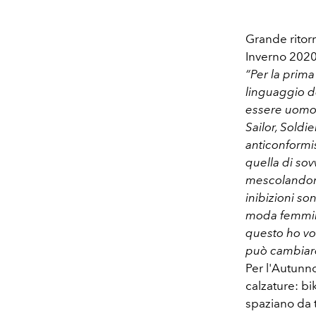
Grande ritor
Inverno 2020
“Per la prima
linguaggio d
essere uomo n
Sailor, Soldie
anticonformis
quella di sov
mescolandone i
inibizioni so
moda femminil
questo ho vol
può cambiare
Per l'Autunn
calzature: bik
spaziano da t