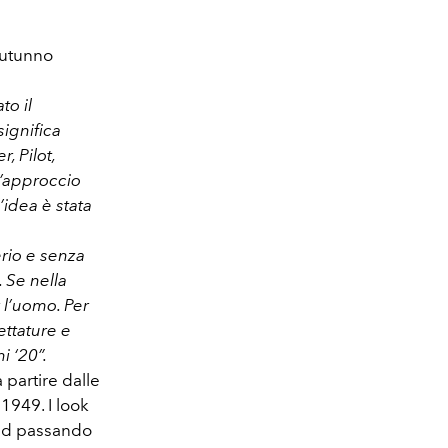
Autunno
to il
ignifica
, Pilot,
 l’approccio
idea è stata
erio e senza
 Se nella
 l’uomo. Per
ettature e
i ‘20”.
 partire dalle
 1949. I look
weed passando