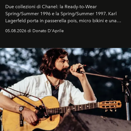
Due collezioni di Chanel: la Ready-to-Wear
Spring/Summer 1996 e la Spring/Summer 1997. Karl
Lagerfeld porta in passerella pois, micro bikini e una
logomania pensata per la spiaggia
, con Cindy, Linda,
05.08.2026 di Donato D'Aprile
Kate, Claudia e Carla una dietro l'altra. Trent'anni dopo,
in un'industria che vive di archivi, quel guardaroba resta
uno dei documenti più contemporanei che abbiamo.