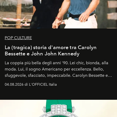
POP CULTURE
La (tragica) storia d'amore tra Carolyn
Bessette e John John Kennedy
La coppia più bella degli anni '90. Lei chic, bionda, alla
moda. Lui, il sogno Americano per eccellenza. Bello,
sfuggevole, sfacciato, impeccabile. Carolyn Bessette e
John John Kennedy sono i protagonisti della storia
04.08.2026 di L'OFFICIEL Italia
d'amore tragica che più ha segnato gli anni '90.