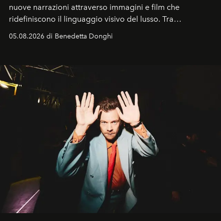
nuove narrazioni attraverso immagini e film che
ridefiniscono il linguaggio visivo del lusso. Tra
protagonisti del cinema, volti della cultura
05.08.2026 di Benedetta Donghi
contemporanea e storytelling d'autore, le maison
trasformano ogni campagna in uno storytelling capace
di esprimere identità, visione e desiderio.