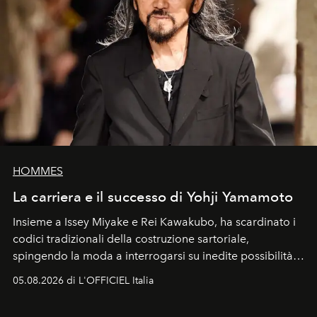
HOMMES
La carriera e il successo di Yohji Yamamoto
Insieme a Issey Miyake e Rei Kawakubo, ha scardinato i
codici tradizionali della costruzione sartoriale,
spingendo la moda a interrogarsi su inedite possibilità
formali e a ridefinire il concetto stesso di silhouette.
05.08.2026 di L'OFFICIEL Italia
Quella di Yohji Yamamoto è storia di un visionario che
ha riscritto i canoni estetici del XX secolo, lasciando