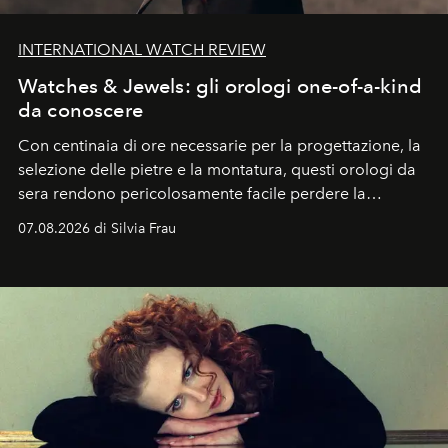
INTERNATIONAL WATCH REVIEW
Watches & Jewels: gli orologi one-of-a-kind
da conoscere
Con centinaia di ore necessarie per la progettazione, la
selezione delle pietre e la montatura, questi orologi da
sera rendono pericolosamente facile perdere la
cognizione del tempo. Ma con quadranti così
07.08.2026 di Silvia Frau
abbaglianti, chi è che guarda davvero l'ora?