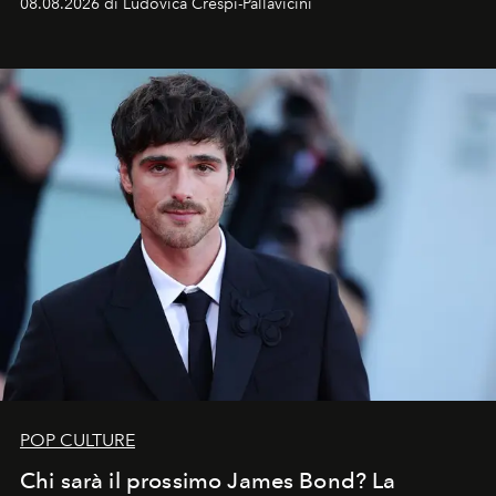
08.08.2026 di Ludovica Crespi-Pallavicini
celeste per seguire il passaggio delle
Perseidi
, quelle
che chiamiamo comunemente
stelle cadenti
, e affidare
all’universo i desideri più segreti
POP CULTURE
Chi sarà il prossimo James Bond? La