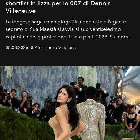
shortlist in lizza per lo 007 di Dennis
Villeneuve
La longeva saga cinematografica dedicata all’agente
segreto di Sua Maestà si avvia al suo ventiseiesimo
capitolo, con la proiezione fissata per il 2028. Sul nome
dell’attore chiamato a raccogliere l’eredità di Daniel
08.08.2026 di Alessandro Viapiana
Craig, però, regna ancora il più assoluto riserbo.