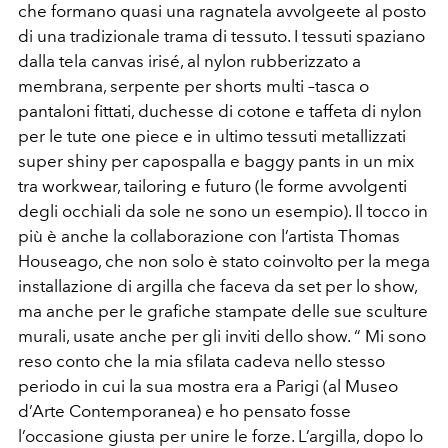
che formano quasi una ragnatela avvolgeete al posto
di una tradizionale trama di tessuto. I tessuti spaziano
dalla tela canvas irisé, al nylon rubberizzato a
membrana, serpente per shorts multi –tasca o
pantaloni fittati, duchesse di cotone e taffeta di nylon
per le tute one piece e in ultimo tessuti metallizzati
super shiny per capospalla e baggy pants in un mix
tra workwear, tailoring e futuro (le forme avvolgenti
degli occhiali da sole ne sono un esempio). Il tocco in
più è anche la collaborazione con l’artista Thomas
Houseago, che non solo è stato coinvolto per la mega
installazione di argilla che faceva da set per lo show,
ma anche per le grafiche stampate delle sue sculture
murali, usate anche per gli inviti dello show. “ Mi sono
reso conto che la mia sfilata cadeva nello stesso
periodo in cui la sua mostra era a Parigi (al Museo
d’Arte Contemporanea) e ho pensato fosse
l’occasione giusta per unire le forze. L’argilla, dopo lo