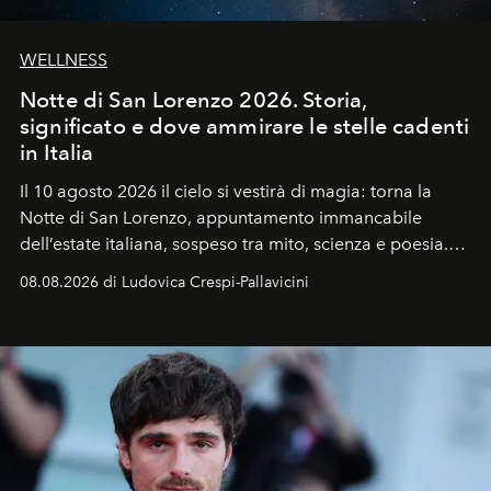
WELLNESS
Notte di San Lorenzo 2026. Storia,
significato e dove ammirare le stelle cadenti
in Italia
Il 10 agosto 2026 il cielo si vestirà di magia: torna la
Notte di San Lorenzo
, appuntamento immancabile
dell’estate italiana, sospeso tra mito, scienza e poesia.
Sarà il momento in cui gli occhi si alzano verso la volta
08.08.2026 di Ludovica Crespi-Pallavicini
celeste per seguire il passaggio delle
Perseidi
, quelle
che chiamiamo comunemente
stelle cadenti
, e affidare
all’universo i desideri più segreti