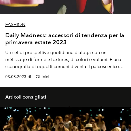
FASHION
Daily Madness: accessori di tendenza per la
primavera estate 2023
Un set di
prospettive quotidiane
dialoga con un
métissage
di forme e textures, di
colori e volumi
. E una
scenografia di
oggetti comuni
diventa il
palcoscenico
per svelare la plurariltà dei trend di
stagione
.
03.03.2023 di L'Officiel
Articoli consigliati