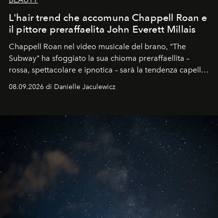
L'hair trend che accomuna Chappell Roan e
il pittore preraffaelita John Everett Millais
Chappell Roan nel video musicale del brano, "The
Subway" ha sfoggiato la sua chioma preraffaellita –
rossa, spettacolare e ipnotica – sarà la tendenza capelli
dell'autunno?
08.09.2026 di Danielle Jaculewicz