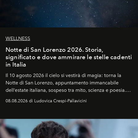
WELLNESS
Notte di San Lorenzo 2026. Storia,
significato e dove ammirare le stelle cadenti
in Italia
Il 10 agosto 2026 il cielo si vestirà di magia: torna la
Notte di San Lorenzo
, appuntamento immancabile
dell’estate italiana, sospeso tra mito, scienza e poesia.
Sarà il momento in cui gli occhi si alzano verso la volta
08.08.2026 di Ludovica Crespi-Pallavicini
celeste per seguire il passaggio delle
Perseidi
, quelle
che chiamiamo comunemente
stelle cadenti
, e affidare
all’universo i desideri più segreti