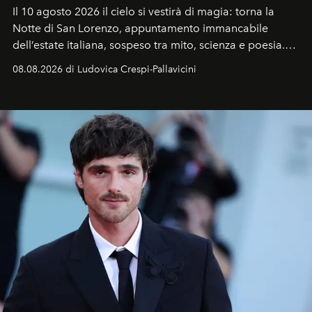
Il 10 agosto 2026 il cielo si vestirà di magia: torna la
Notte di San Lorenzo
, appuntamento immancabile
dell’estate italiana, sospeso tra mito, scienza e poesia.
Sarà il momento in cui gli occhi si alzano verso la volta
08.08.2026 di Ludovica Crespi-Pallavicini
celeste per seguire il passaggio delle
Perseidi
, quelle
che chiamiamo comunemente
stelle cadenti
, e affidare
all’universo i desideri più segreti