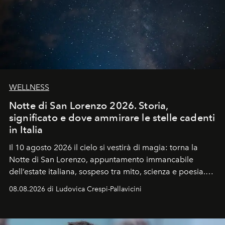
WELLNESS
Notte di San Lorenzo 2026. Storia,
significato e dove ammirare le stelle cadenti
in Italia
Il 10 agosto 2026 il cielo si vestirà di magia: torna la
Notte di San Lorenzo
, appuntamento immancabile
dell’estate italiana, sospeso tra mito, scienza e poesia.
Sarà il momento in cui gli occhi si alzano verso la volta
08.08.2026 di Ludovica Crespi-Pallavicini
celeste per seguire il passaggio delle
Perseidi
, quelle
che chiamiamo comunemente
stelle cadenti
, e affidare
all’universo i desideri più segreti