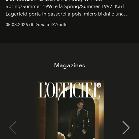
Spring/Summer 1996 e la Spring/Summer 1997. Karl
Lagerfeld porta in passerella pois, micro bikini e una
logomania pensata per la spiaggia
, con Cindy, Linda,
05.08.2026 di Donato D'Aprile
Kate, Claudia e Carla una dietro l'altra. Trent'anni dopo,
in un'industria che vive di archivi, quel guardaroba resta
uno dei documenti più contemporanei che abbiamo.
Magazines