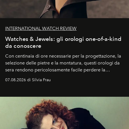
INTERNATIONAL WATCH REVIEW
Watches & Jewels: gli orologi one-of-a-kind
da conoscere
Con centinaia di ore necessarie per la progettazione, la
selezione delle pietre e la montatura, questi orologi da
sera rendono pericolosamente facile perdere la
cognizione del tempo. Ma con quadranti così
07.08.2026 di Silvia Frau
abbaglianti, chi è che guarda davvero l'ora?