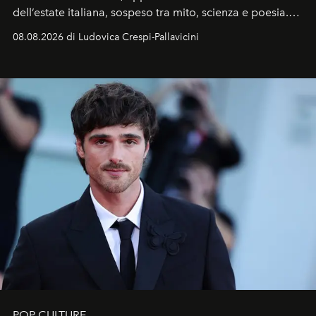
dell’estate italiana, sospeso tra mito, scienza e poesia.
Sarà il momento in cui gli occhi si alzano verso la volta
08.08.2026 di Ludovica Crespi-Pallavicini
celeste per seguire il passaggio delle
Perseidi
, quelle
che chiamiamo comunemente
stelle cadenti
, e affidare
all’universo i desideri più segreti
POP CULTURE