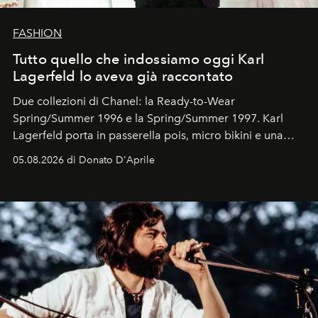
FASHION
Tutto quello che indossiamo oggi Karl
Lagerfeld lo aveva già raccontato
Due collezioni di Chanel: la Ready-to-Wear
Spring/Summer 1996 e la Spring/Summer 1997. Karl
Lagerfeld porta in passerella pois, micro bikini e una
logomania pensata per la spiaggia
, con Cindy, Linda,
05.08.2026 di Donato D'Aprile
Kate, Claudia e Carla una dietro l'altra. Trent'anni dopo,
in un'industria che vive di archivi, quel guardaroba resta
uno dei documenti più contemporanei che abbiamo.