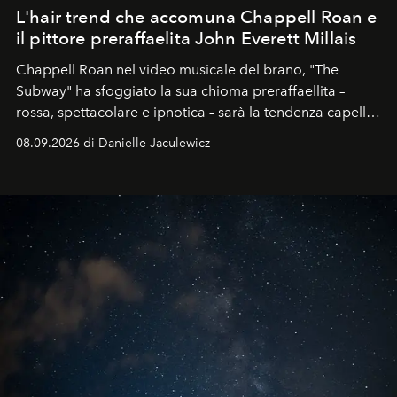
L'hair trend che accomuna Chappell Roan e
il pittore preraffaelita John Everett Millais
Chappell Roan nel video musicale del brano, "The
Subway" ha sfoggiato la sua chioma preraffaellita –
rossa, spettacolare e ipnotica – sarà la tendenza capelli
dell'autunno?
08.09.2026 di Danielle Jaculewicz