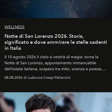
WELLNESS
Notte di San Lorenzo 2026. Storia,
significato e dove ammirare le stelle cadenti
in Italia
Il 10 agosto 2026 il cielo si vestirà di magia: torna la
Notte di San Lorenzo
, appuntamento immancabile
dell’estate italiana, sospeso tra mito, scienza e poesia.
Sarà il momento in cui gli occhi si alzano verso la volta
08.08.2026 di Ludovica Crespi-Pallavicini
celeste per seguire il passaggio delle
Perseidi
, quelle
che chiamiamo comunemente
stelle cadenti
, e affidare
all’universo i desideri più segreti