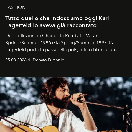
FASHION
Tutto quello che indossiamo oggi Karl
Lagerfeld lo aveva già raccontato
Due collezioni di Chanel: la Ready-to-Wear
Spring/Summer 1996 e la Spring/Summer 1997. Karl
Lagerfeld porta in passerella pois, micro bikini e una
logomania pensata per la spiaggia
, con Cindy, Linda,
05.08.2026 di Donato D'Aprile
Kate, Claudia e Carla una dietro l'altra. Trent'anni dopo,
in un'industria che vive di archivi, quel guardaroba resta
uno dei documenti più contemporanei che abbiamo.