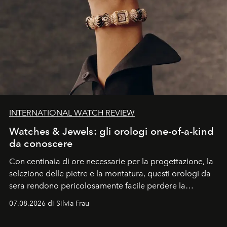
INTERNATIONAL WATCH REVIEW
Watches & Jewels: gli orologi one-of-a-kind
da conoscere
Con centinaia di ore necessarie per la progettazione, la
selezione delle pietre e la montatura, questi orologi da
sera rendono pericolosamente facile perdere la
cognizione del tempo. Ma con quadranti così
07.08.2026 di Silvia Frau
abbaglianti, chi è che guarda davvero l'ora?