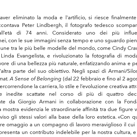
ver eliminato la moda e l'artificio, si riesce finalment
ccontava Peter Lindbergh, il fotografo tedesco scompar
ll’età di 74 anni. Considerato uno dei più influen
i, con le sue immagini senza tempo e uno sguardo pien
alcune tra le più belle modelle del mondo, come Cindy Cr
inda Evangelista, e rivoluzionato la fotografia di mo
 favore di una bellezza più naturale, enfatizzando anima e p
l'altra parte del suo obiettivo. Negli spazi di Armani/Sil
mat. A Sense of Belonging
(dal 22 febbraio e fino al 2 agos
percorrendone la carriera, lo stile e l’evoluzione creativa at
e inedite scattate nel corso di più di quattro dec
te da Giorgio Armani in collaborazione con la Fond
 mostra evidenzia le straordinarie affinità tra due figure 
iso gli stessi valori alla base della loro estetica. «Con q
re omaggio a un compagno di lavoro meraviglioso il cui
presenta un contributo indelebile per la nostra cultura, e