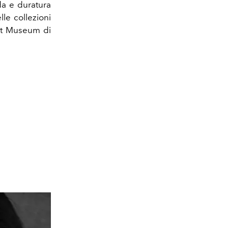
da e duratura
le collezioni
ert Museum di