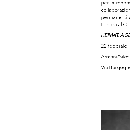
per la moda»
collaborazio
permanenti d
Londra al Cen
HEIMAT. A 
22 febbraio 
Armani/Silos
Via Bergogn