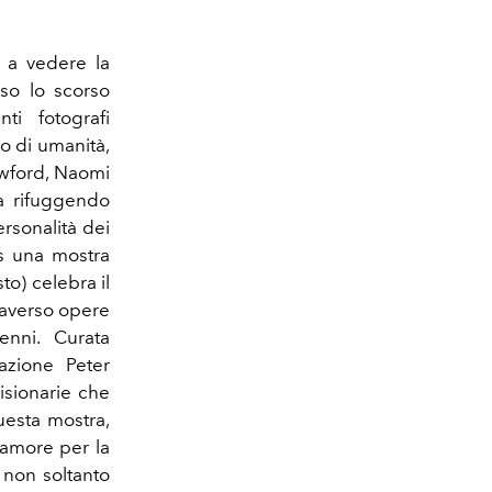
e a vedere la
so lo scorso
ti fotografi
o di umanità,
awford, Naomi
da rifuggendo
ersonalità dei
os una mostra
to) celebra il
traverso opere
enni. Curata
azione Peter
visionarie che
uesta mostra,
 amore per la
 non soltanto