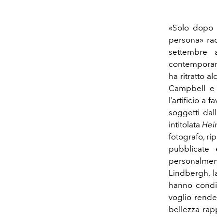
«Solo dopo a
persona» ra
settembre a
contemporane
ha ritratto 
Campbell e L
l’artificio a
soggetti dal
intitolata
Hei
fotografo, ri
pubblicate 
personalmen
Lindbergh, la
hanno condiv
voglio rende
bellezza rap