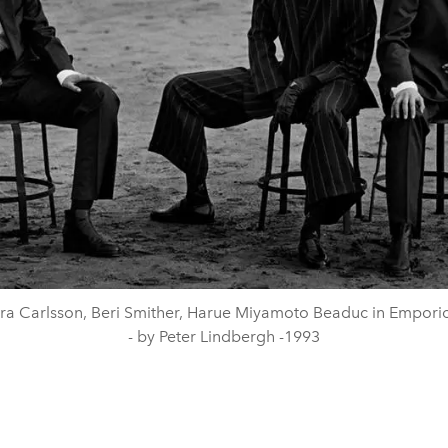
ra Carlsson, Beri Smither, Harue Miyamoto Beaduc in Empori
- by Peter Lindbergh -1993