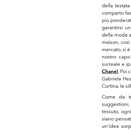
della testat
comparto fas
più ponderat
garantirsi u
della moda a
maison, così
mercato, si 
nostro capo
surreale e ip
Chanel
. Poi
Gabriela Hea
Cortina, le s
Come da tra
suggestioni, 
tessuto, ogni
siano pensat
un’idea sor