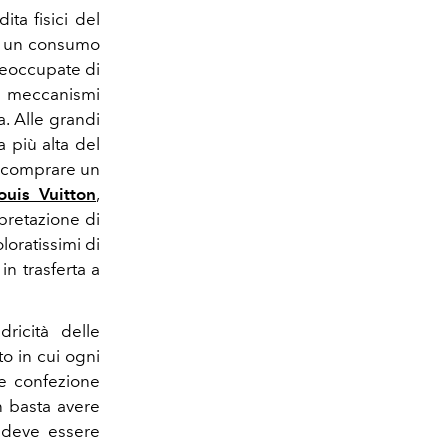
ta fisici del
 a un consumo
reoccupate di
ti meccanismi
. Alle grandi
 più alta del
r comprare un
ouis Vuitton
,
rpretazione di
loratissimi di
in trasferta a
ricità delle
to in cui ogni
, e confezione
n basta avere
 deve essere