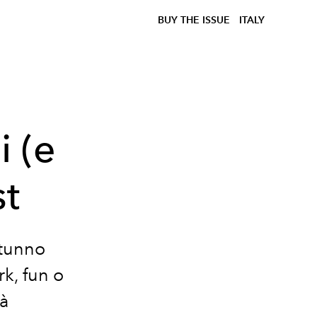
BUY THE ISSUE
ITALY
i (e
st
utunno
k, fun o
tà