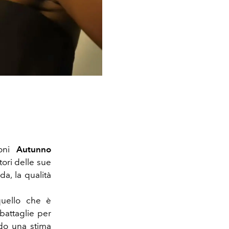
ioni
Autunno
tori delle sue
a, la qualità
quello che è
battaglie per
ndo una stima