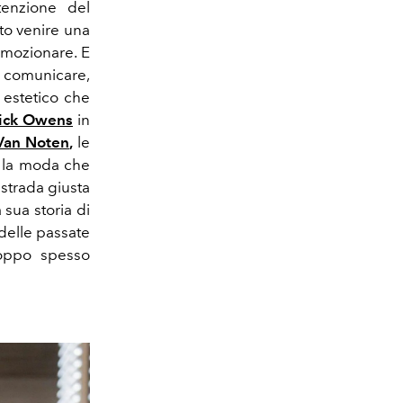
ttenzione del
to venire una
 emozionare. E
di comunicare,
o estetico che
ick Owens
in
Van Noten
,
le
 la moda che
 strada giusta
 sua storia di
delle passate
troppo spesso