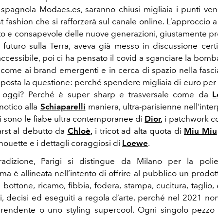
a spagnola Modaes.es, saranno chiusi migliaia i punti vendi
t fashion che si rafforzerà sul canale online. L’approccio
o e consapevole delle nuove generazioni, giustamente p
n futuro sulla Terra, aveva già messo in discussione cer
ccessibile, poi ci ha pensato il covid a sganciare la bomba
 come ai brand emergenti e in cerca di spazio nella fascia
è posta la questione: perché spendere migliaia di euro pe
 oggi? Perché è super sharp e trasversale come da
L
notico alla
Schiaparelli
maniera, ultra-parisienne nell'inte
 ci sono le fiabe ultra contemporanee di
Dior
,
i patchwork co
rst al debutto da
Chloè
,
i tricot ad alta quota di
Miu Miu
ilhouette e i dettagli coraggiosi di
Loewe
.
dizione, Parigi si distingue da Milano per la polied
ma è allineata nell’intento di offrire al pubblico un prodot
 bottone, ricamo, fibbia, fodera, stampa, cucitura, taglio
i, decisi ed eseguiti a regola d’arte, perché nel 2021 no
prendente o uno styling supercool. Ogni singolo pezzo