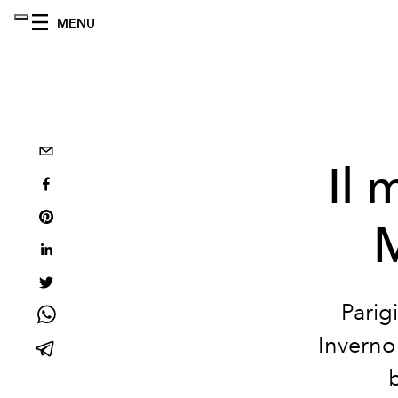
MENU
Il 
M
Parig
Inverno
b