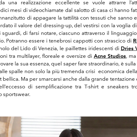
 da una realizzazione eccellente se vuole attrarre l’a
dici mesi di videochiamate dal salotto di casa ci hanno fat
nnanzitutto di appagare la tattilità con tessuti che sanno
rdato il valore del dressing-up, del vestirsi con la voglia 
li sguardi, di farsi notare, ciascuno attraverso il linguaggi
io. Potranno essere i tenebrosi cappotti con strascico di
R
lo del Lido di Venezia, le paillettes iridescenti di
Dries 
ni tra multilayer, floreale e oversize di
Acne Studios
, ma
trovare la sua essenza, quel saper fare straordinario, è sulla
 alle spalle non solo la più tremenda crisi economica della
st bellica. Ma per smarcarsi anche dalla grande tentazione 
ell’eccesso di semplificazione tra T-shirt e sneakers 
o sportswear.