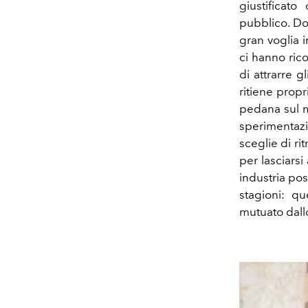
giustificato
pubblico. Do
gran voglia i
ci hanno rico
di attrarre g
ritiene propr
pedana sul mo
sperimentazio
sceglie di ri
per lasciarsi
industria po
stagioni: qu
mutuato dall