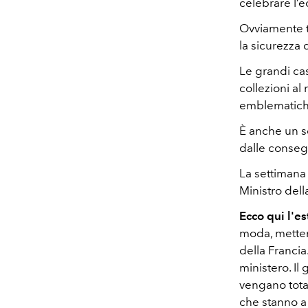
celebrare l’
Ovviamente tu
la sicurezza di
Le grandi ca
collezioni a
emblematiche 
È anche un s
dalle consegu
La settimana 
Ministro del
Ecco qui l'es
moda, mettend
della Francia
ministero. Il
vengano total
che stanno a