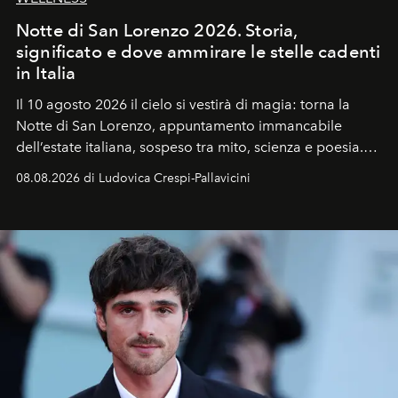
Notte di San Lorenzo 2026. Storia,
significato e dove ammirare le stelle cadenti
in Italia
Il 10 agosto 2026 il cielo si vestirà di magia: torna la
Notte di San Lorenzo
, appuntamento immancabile
dell’estate italiana, sospeso tra mito, scienza e poesia.
Sarà il momento in cui gli occhi si alzano verso la volta
08.08.2026 di Ludovica Crespi-Pallavicini
celeste per seguire il passaggio delle
Perseidi
, quelle
che chiamiamo comunemente
stelle cadenti
, e affidare
all’universo i desideri più segreti