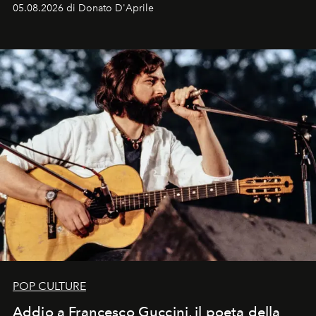
logomania pensata per la spiaggia
, con Cindy, Linda,
05.08.2026 di Donato D'Aprile
Kate, Claudia e Carla una dietro l'altra. Trent'anni dopo,
in un'industria che vive di archivi, quel guardaroba resta
uno dei documenti più contemporanei che abbiamo.
POP CULTURE
Addio a Francesco Guccini, il poeta della