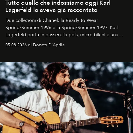
Tutto quello che indossiamo oggi Karl
Lagerfeld lo aveva già raccontato
Due collezioni di Chanel: la Ready-to-Wear
Spring/Summer 1996 e la Spring/Summer 1997. Karl
Lagerfeld porta in passerella pois, micro bikini e una
logomania pensata per la spiaggia
, con Cindy, Linda,
05.08.2026 di Donato D'Aprile
Kate, Claudia e Carla una dietro l'altra. Trent'anni dopo,
in un'industria che vive di archivi, quel guardaroba resta
uno dei documenti più contemporanei che abbiamo.