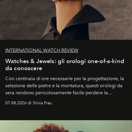
INTERNATIONAL WATCH REVIEW
Watches & Jewels: gli orologi one-of-a-kind
da conoscere
Con centinaia di ore necessarie per la progettazione, la
selezione delle pietre e la montatura, questi orologi da
sera rendono pericolosamente facile perdere la
cognizione del tempo. Ma con quadranti così
07.08.2026 di Silvia Frau
abbaglianti, chi è che guarda davvero l'ora?