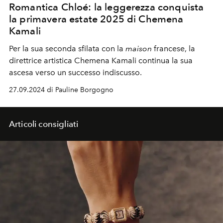
Romantica Chloé: la leggerezza conquista
la primavera estate 2025 di Chemena
Kamali
Per la sua seconda sfilata con la
maison
francese, la
direttrice artistica Chemena Kamali continua la sua
ascesa verso un successo indiscusso.
27.09.2024 di Pauline Borgogno
Articoli consigliati