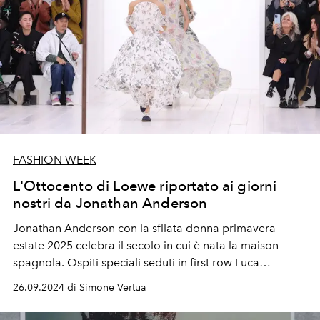
FASHION WEEK
L'Ottocento di Loewe riportato ai giorni
nostri da Jonathan Anderson
Jonathan Anderson con la sfilata donna primavera
estate 2025 celebra il secolo in cui è nata la maison
spagnola. Ospiti speciali seduti in first row Luca
Guadagnino, Jenna Ortega, Jeff Goldblum, Drew
26.09.2024 di Simone Vertua
Starkey, Josh O'Connor, Aron Piper, Jason Schwartzman
ed Emrata con figlio.