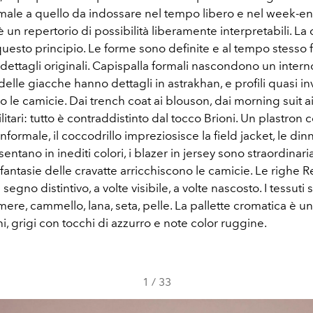
ormale a quello da indossare nel tempo libero e nel week-e
un repertorio di possibilità liberamente interpretabili. La 
questo principio. Le forme sono definite e al tempo stesso f
 dettagli originali. Capispalla formali nascondono un intern
i delle giacche hanno dettagli in astrakhan, e profili quasi inv
 le camicie. Dai trench coat ai blouson, dai morning suit a
militari: tutto è contraddistinto dal tocco Brioni. Un plastro
nformale, il coccodrillo impreziosisce la field jacket, le dinn
esentano in inediti colori, i blazer in jersey sono straordina
 fantasie delle cravatte arricchiscono le camicie. Le righe 
segno distintivo, a volte visibile, a volte nascosto. I tessuti
shmere, cammello, lana, seta, pelle. La pallette cromatica è un
hi, grigi con tocchi di azzurro e note color ruggine.
1
/
33