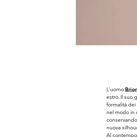
L’uomo
Brio
estro. Il su
formalità dei 
nel modo in c
conservando i
nuova silhou
Al contempo,