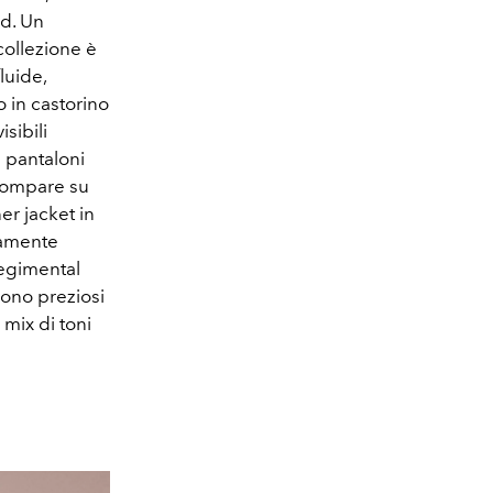
nd. Un
collezione è
luide,
o in castorino
isibili
i pantaloni
n compare su
er jacket in
riamente
Regimental
 sono preziosi
 mix di toni