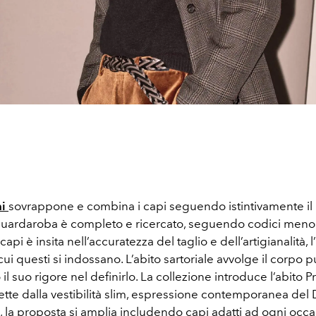
ni
sovrappone e combina i capi seguendo istintivamente il
o guardaroba è completo e ricercato, seguendo codici meno r
capi è insita nell’accuratezza del taglio e dell’artigianalità, l
ui questi si indossano. L’abito sartoriale avvolge il corpo p
l suo rigore nel definirlo. La collezione introduce l’abito P
ette dalla vestibilità slim, espressione contemporanea del 
 la proposta si amplia includendo capi adatti ad ogni occa