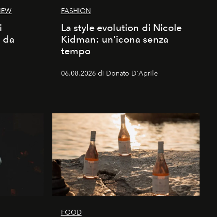
IEW
FASHION
i
La style evolution di Nicole
d da
Kidman: un'icona senza
tempo
06.08.2026 di Donato D'Aprile
FOOD