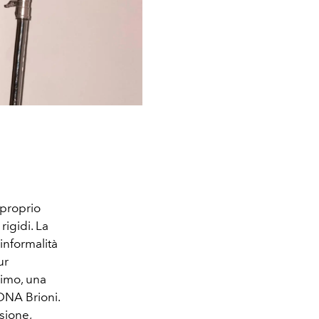
 proprio
igidi. La
’informalità
ur
rimo, una
DNA Brioni.
sione,