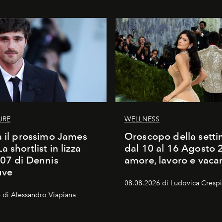
URE
WELLNESS
à il prossimo James
Oroscopo della sett
 shortlist in lizza
dal 10 al 16 Agosto 
007 di Dennis
amore, lavoro e vaca
uve
08.08.2026 di Ludovica Crespi-
 di Alessandro Viapiana