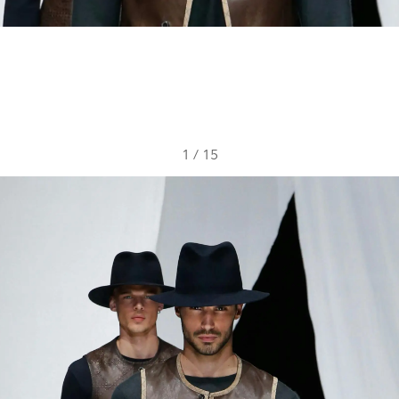
1
/
15