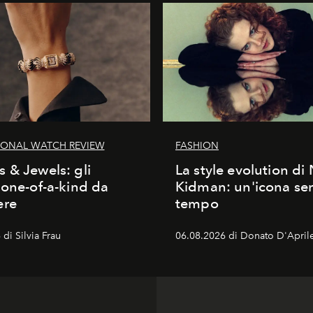
IONAL WATCH REVIEW
FASHION
 & Jewels: gli
La style evolution di 
 one-of-a-kind da
Kidman: un'icona se
ere
tempo
di Silvia Frau
06.08.2026 di Donato D'April