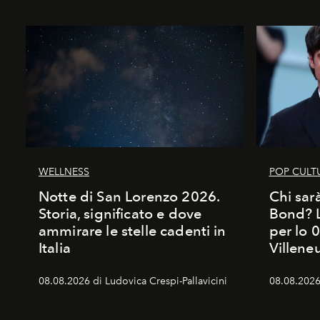
WELLNESS
POP CULT
Notte di San Lorenzo 2026.
Chi sar
Storia, significato e dove
Bond? La
ammirare le stelle cadenti in
per lo 
Italia
Villene
08.08.2026 di Ludovica Crespi-Pallavicini
08.08.2026