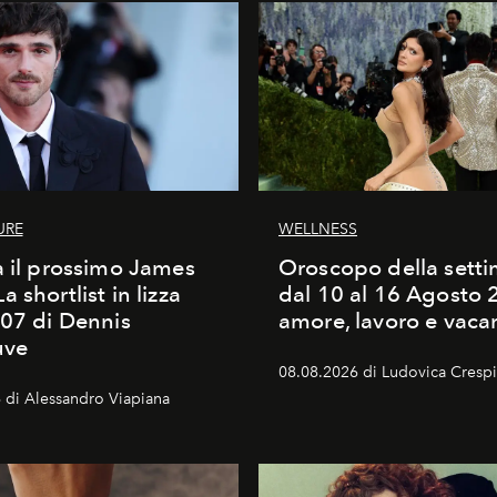
URE
WELLNESS
à il prossimo James
Oroscopo della sett
 shortlist in lizza
dal 10 al 16 Agosto 
007 di Dennis
amore, lavoro e vaca
uve
08.08.2026 di Ludovica Crespi-
 di Alessandro Viapiana