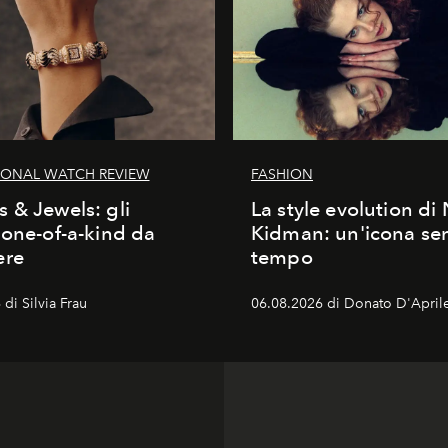
IONAL WATCH REVIEW
FASHION
 & Jewels: gli
La style evolution di 
 one-of-a-kind da
Kidman: un'icona se
ere
tempo
di Silvia Frau
06.08.2026 di Donato D'April