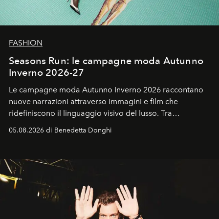
FASHION
Seasons Run: le campagne moda Autunno
Inverno 2026-27
Le campagne moda Autunno Inverno 2026 raccontano
nuove narrazioni attraverso immagini e film che
ridefiniscono il linguaggio visivo del lusso. Tra
protagonisti del cinema, volti della cultura
05.08.2026 di Benedetta Donghi
contemporanea e storytelling d'autore, le maison
trasformano ogni campagna in uno storytelling capace
di esprimere identità, visione e desiderio.