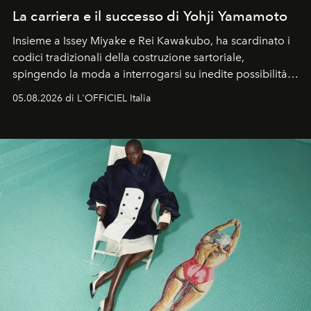
La carriera e il successo di Yohji Yamamoto
Insieme a Issey Miyake e Rei Kawakubo, ha scardinato i
codici tradizionali della costruzione sartoriale,
spingendo la moda a interrogarsi su inedite possibilità
formali e a ridefinire il concetto stesso di silhouette.
05.08.2026 di L'OFFICIEL Italia
Quella di Yohji Yamamoto è storia di un visionario che
ha riscritto i canoni estetici del XX secolo, lasciando
un’impronta indelebile nella storia della moda.