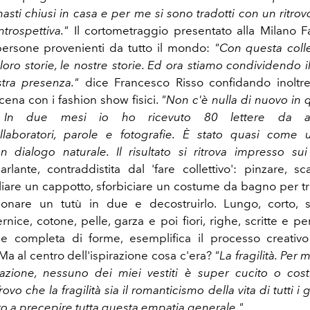
asti chiusi in casa e per me si sono tradotti con un ritrovo
ntrospettiva."
Il cortometraggio presentato alla Milano
persone provenienti da tutto il mondo:
"Con questa coll
loro storie, le nostre storie. Ed ora stiamo condividendo 
stra presenza."
dice Francesco Risso confidando inoltre
scena con i fashion show fisici.
"Non c'è nulla di nuovo in 
. In due mesi io ho ricevuto 80 lettere da amic
collaboratori, parole e fotografie. È stato quasi come
un dialogo naturale. Il risultato si ritrova impresso sui 
arlante, contraddistita dal 'fare collettivo': pinzare, sc
gliare un cappotto, sforbiciare un costume da bagno per tr
ionare un tutù in due e decostruirlo. Lungo, corto, st
vernice, cotone, pelle, garza e poi fiori, righe, scritte e p
ne completa di forme, esemplifica il processo creativo
a al centro dell'ispirazione cosa c'era?
"La fragilità. Per 
azione, nessuno dei miei vestiti è super cucito o costr
vo che la fragilità sia il romanticismo della vita di tutti i 
to a precepire tutta questa empatia generale."