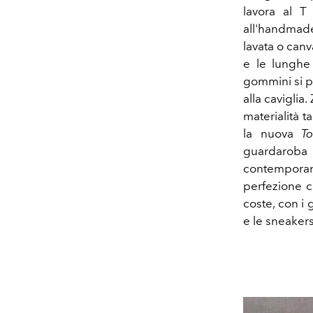
lavora al T
all'handmade
lavata o canv
e le lunghe
gommini si p
alla caviglia
materialità 
la nuova
To
guardarob
contempora
perfezione co
coste, con i
e le sneakers