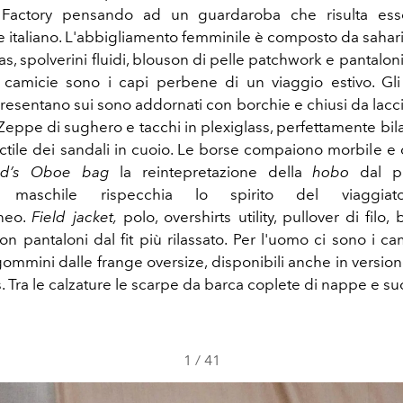
 Factory pensando ad un guardaroba che risulta es
 italiano. L'abbigliamento femminile è composto da sahari
as, spolverini fluidi, blouson di pelle patchwork e pantalon
 camicie sono i capi perbene di un viaggio estivo. Gli
resentano sui sono addornati con borchie e chiusi da lacc
. Zeppe di sughero e tacchi in plexiglass, perfettamente bil
tactile dei sandali in cuoio. Le borse compaiono morbile e 
d’s Oboe bag
la reintepretazione della
hobo
dal pro
a maschile rispecchia lo spirito del viaggiat
neo.
Field jacket,
polo, overshirts utility, pullover di filo, 
n pantaloni dal fit più rilassato. Per l'uomo ci sono i ca
 gommini dalle frange oversize, disponibili anche in versio
. Tra le calzature le scarpe da barca coplete di nappe e su
1
/
41