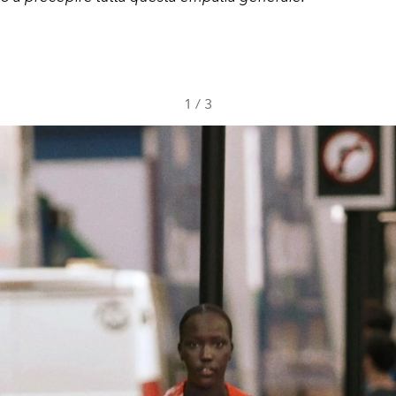
1
/
3