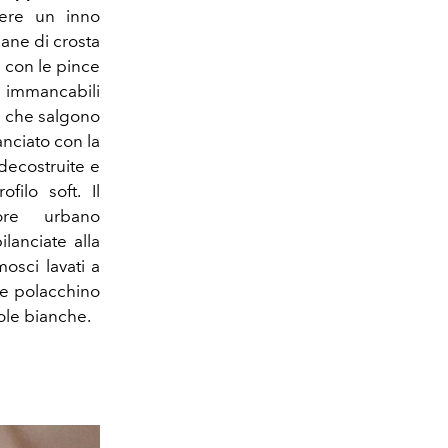
sere un inno
ane di crosta
i con le pince
 immancabili
i che salgono
anciato con la
decostruite e
filo soft. Il
ore urbano
bilanciate alla
mosci lavati a
ne polacchino
ole bianche.