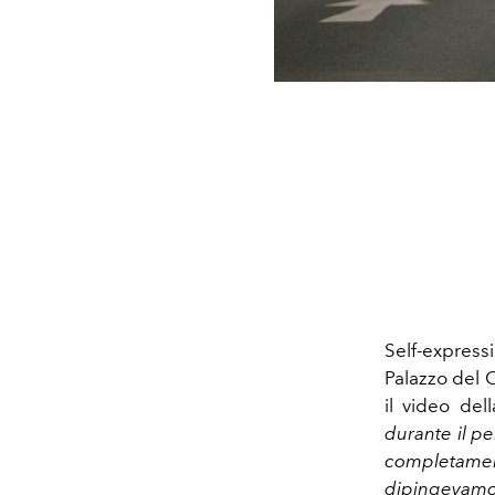
Self-express
Palazzo del 
il video del
durante il pe
completament
dipingevam