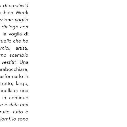
 di creatività
 Fashion Week
ezione voglio
il dialogo con
 la voglia di
quello che ho
i, artisti,
 uno scambio
vestiti”.
Una
arabocchiare,
asformarlo in
retto, largo,
ennellate: una
 in continuo
me è stata una
uito, tutto è
giorni. Io sono