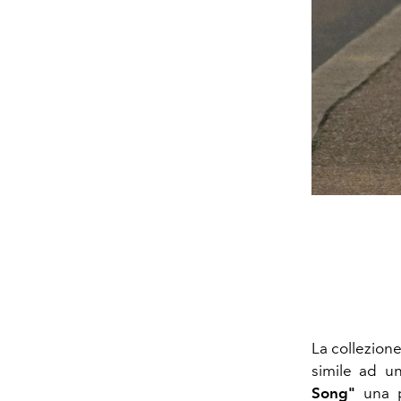
La collezion
simile ad un
Song"
una 