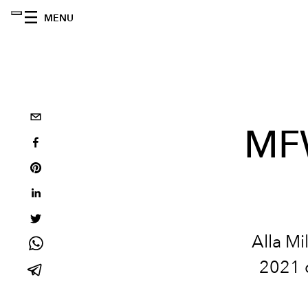
MENU
MFW
Alla M
2021 d