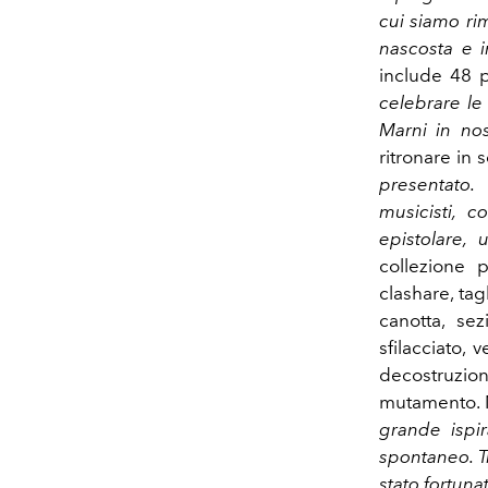
cui siamo rim
nascosta e i
include 48 
celebrare le 
Marni in no
ritronare in 
presentato
musicisti, 
epistolare, 
collezione p
clashare, ta
canotta, sez
sfilacciato, 
decostruzio
mutamento. M
grande ispir
spontaneo. Tro
stato fortuna