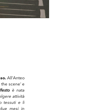
sso.
All'Anteo
d the scene' e
festo
è nata
lgere attività
 tessuti e li
due mesi in