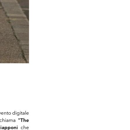
ento digitale
i chiama
"The
iapponi
che