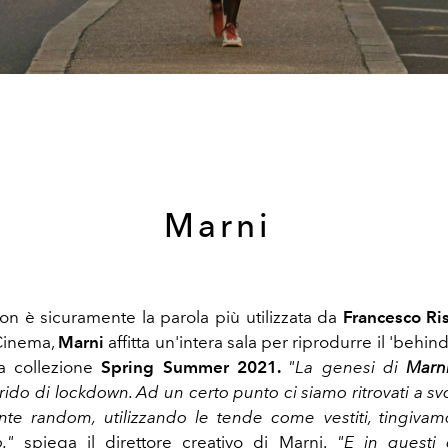
Marni
ion è sicuramente la parola più utilizzata da
Francesco Ri
Cinema,
Marni
affitta un'intera sala per riprodurre il 'behin
la collezione
Spring Summer 2021.
"La genesi di
Marni
rido di lockdown. Ad un certo punto ci siamo ritrovati a svo
e random, utilizzando le tende come vestiti, tingivamo
o."
spiega il direttore creativo di Marni.
"E in questi 