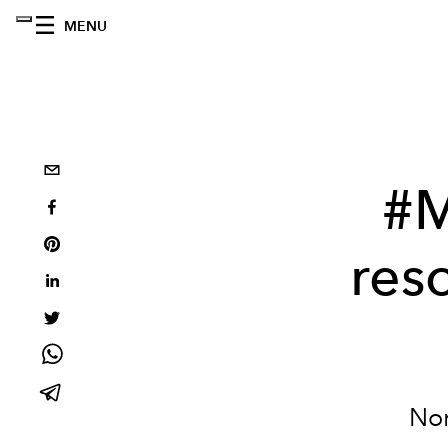
MENU
#M
res
Non