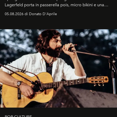
Lagerfeld porta in passerella pois, micro bikini e una
logomania pensata per la spiaggia
, con Cindy, Linda,
05.08.2026 di Donato D'Aprile
Kate, Claudia e Carla una dietro l'altra. Trent'anni dopo,
in un'industria che vive di archivi, quel guardaroba resta
uno dei documenti più contemporanei che abbiamo.
POP CULTURE