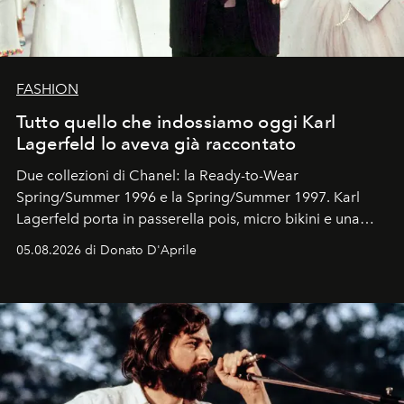
FASHION
Tutto quello che indossiamo oggi Karl
Lagerfeld lo aveva già raccontato
Due collezioni di Chanel: la Ready-to-Wear
Spring/Summer 1996 e la Spring/Summer 1997. Karl
Lagerfeld porta in passerella pois, micro bikini e una
logomania pensata per la spiaggia
, con Cindy, Linda,
05.08.2026 di Donato D'Aprile
Kate, Claudia e Carla una dietro l'altra. Trent'anni dopo,
in un'industria che vive di archivi, quel guardaroba resta
uno dei documenti più contemporanei che abbiamo.