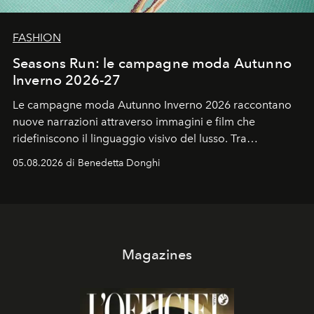
FASHION
Seasons Run: le campagne moda Autunno
Inverno 2026-27
Le campagne moda Autunno Inverno 2026 raccontano
nuove narrazioni attraverso immagini e film che
ridefiniscono il linguaggio visivo del lusso. Tra
protagonisti del cinema, volti della cultura
05.08.2026 di Benedetta Donghi
contemporanea e storytelling d'autore, le maison
trasformano ogni campagna in uno storytelling capace
di esprimere identità, visione e desiderio.
Magazines