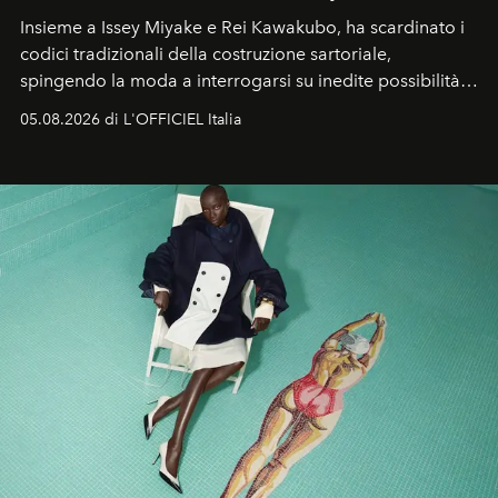
Insieme a Issey Miyake e Rei Kawakubo, ha scardinato i
codici tradizionali della costruzione sartoriale,
spingendo la moda a interrogarsi su inedite possibilità
formali e a ridefinire il concetto stesso di silhouette.
05.08.2026 di L'OFFICIEL Italia
Quella di Yohji Yamamoto è storia di un visionario che
ha riscritto i canoni estetici del XX secolo, lasciando
un’impronta indelebile nella storia della moda.