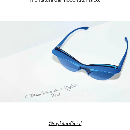
montatura dal mood futuristico.
@mykitaofficial