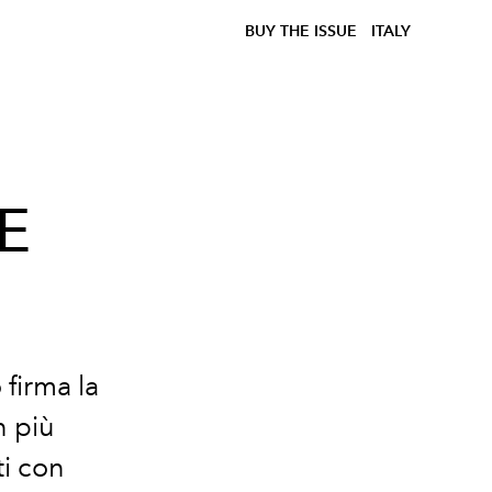
BUY THE ISSUE
ITALY
PE
firma la
n più
ti con