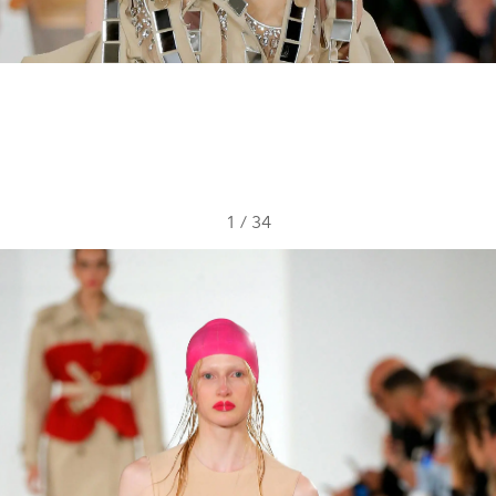
1
/
34