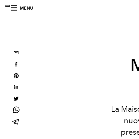
MENU
M
La Mais
nuov
prese