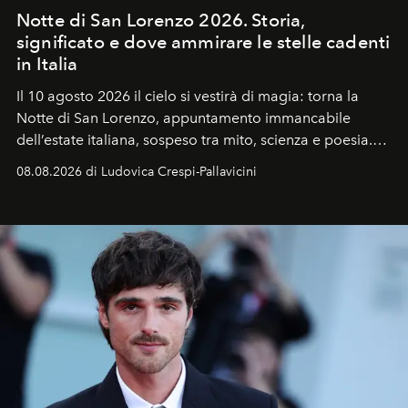
Notte di San Lorenzo 2026. Storia,
significato e dove ammirare le stelle cadenti
in Italia
Il 10 agosto 2026 il cielo si vestirà di magia: torna la
Notte di San Lorenzo
, appuntamento immancabile
dell’estate italiana, sospeso tra mito, scienza e poesia.
Sarà il momento in cui gli occhi si alzano verso la volta
08.08.2026 di Ludovica Crespi-Pallavicini
celeste per seguire il passaggio delle
Perseidi
, quelle
che chiamiamo comunemente
stelle cadenti
, e affidare
all’universo i desideri più segreti