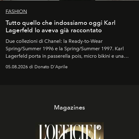
FASHION
Tutto quello che indossiamo oggi Karl
Lagerfeld lo aveva già raccontato
Due collezioni di Chanel: la Ready-to-Wear
Spring/Summer 1996 e la Spring/Summer 1997. Karl
Lagerfeld porta in passerella pois, micro bikini e una
logomania pensata per la spiaggia
, con Cindy, Linda,
05.08.2026 di Donato D'Aprile
Kate, Claudia e Carla una dietro l'altra. Trent'anni dopo,
in un'industria che vive di archivi, quel guardaroba resta
uno dei documenti più contemporanei che abbiamo.
Magazines