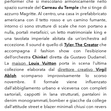
performer che si mescolano armonicamente nello
spazio surreale del
Carreau du Temple
che si tinge di
azzurro Magritte. Al centro, una casa in prefabbricato
americana con il tetto rosso e un camino fumante,
intorno ci sono strutture di scale che non portano a
nulla, portali
metafisici
, un letto matrimoniale king e
una tavolata imperiale abitata da un’orchestra ad
eccezione. Il sound è quello di
Tyler, The Creator
che
accompagna il fashion show con l’esibizione
dell’orchestra
Chinke!
diretta da
Gustavo Dudamel.
La
maison
Louis Vuitton
porta in scena l'ultima
collezione elaborata dal
direttore creativo
Virgil
Abloh
scomparso improvvisamente lo scorso
novembre. Il formale viene influenzato
dall'abbigliamento urbano e viceversa con c
ompleti
sartoriali, cappotti in lana strutturati, p
antaloni in
denim monogrammati, bomber e giacche da college
dall'attitude street e blazer minimali chiusi con revers