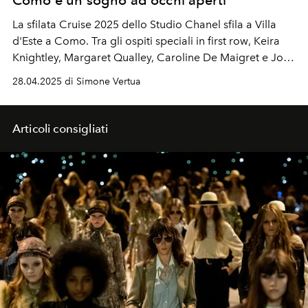
La
sfilata Cruise 2025
dello Studio
Chanel
sfila a Villa
d'Este a
Como
. Tra gli ospiti speciali in first row
, Keira
Knightley, Margaret Qualley, Caroline De Maigret e Joan
Thiele.
28.04.2025 di Simone Vertua
Articoli consigliati