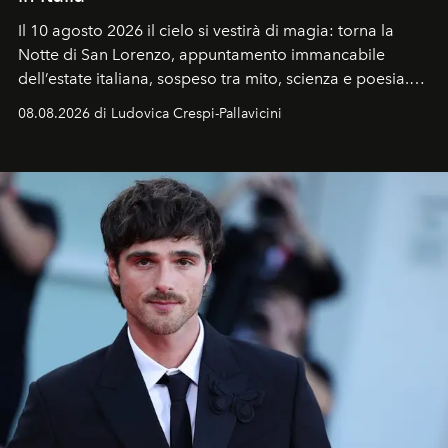
Il 10 agosto 2026 il cielo si vestirà di magia: torna la
Notte di San Lorenzo
, appuntamento immancabile
dell’estate italiana, sospeso tra mito, scienza e poesia.
Sarà il momento in cui gli occhi si alzano verso la volta
08.08.2026 di Ludovica Crespi-Pallavicini
celeste per seguire il passaggio delle
Perseidi
, quelle
che chiamiamo comunemente
stelle cadenti
, e affidare
all’universo i desideri più segreti