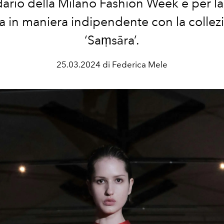
ario della Milano Fashion Week e per l
ta in maniera indipendente con la collez
‘Saṃsāra’.
25.03.2024 di Federica Mele