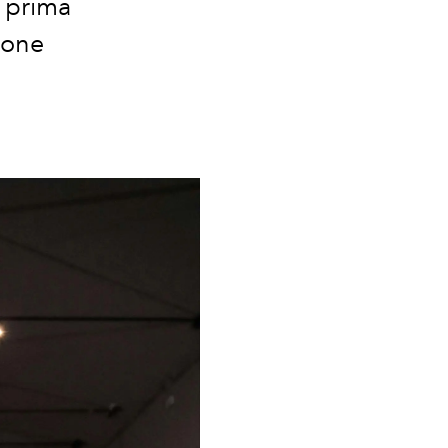
a prima
ione