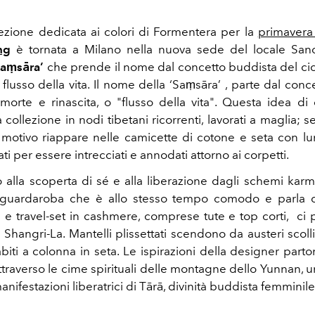
ezione dedicata ai colori di Formentera per la
primavera
ng
è tornata a Milano nella nuova sede del locale Sanc
Saṃsāra’
che prende il nome dal concetto buddista del cic
l flusso della vita. Il nome della ‘Saṃsāra’ , parte dal con
morte e rinascita, o "flusso della vita". Questa idea di ci
a collezione in nodi tibetani ricorrenti, lavorati a maglia; s
 motivo riappare nelle camicette di cotone e seta con lu
ti per essere intrecciati e annodati attorno ai corpetti.
o alla scoperta di sé e alla liberazione dagli schemi karm
guardaroba che è allo stesso tempo comodo e parla di s
 e travel-set in cashmere, comprese tute e top corti, ci p
Shangri-La. Mantelli plissettati scendono da austeri scolli
abiti a colonna in seta. Le ispirazioni della designer part
ttraverso le cime spirituali delle montagne dello Yunnan, 
nifestazioni liberatrici di Tārā, divinità buddista femminile