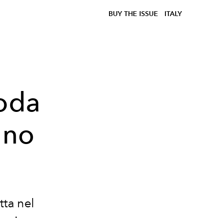
BUY THE ISSUE
ITALY
moda
nno
tta nel