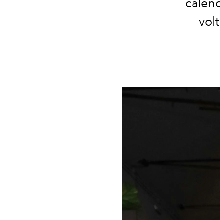
calend
vol