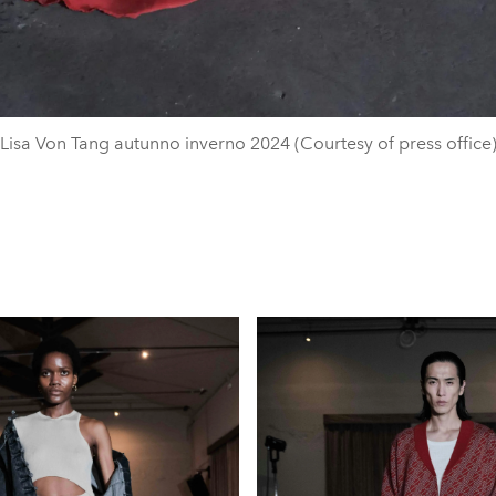
Lisa Von Tang autunno inverno 2024 (Courtesy of press office