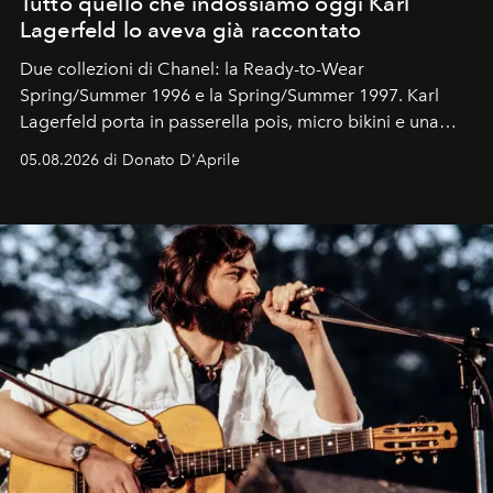
Tutto quello che indossiamo oggi Karl
Lagerfeld lo aveva già raccontato
Due collezioni di Chanel: la Ready-to-Wear
Spring/Summer 1996 e la Spring/Summer 1997. Karl
Lagerfeld porta in passerella pois, micro bikini e una
logomania pensata per la spiaggia
, con Cindy, Linda,
05.08.2026 di Donato D'Aprile
Kate, Claudia e Carla una dietro l'altra. Trent'anni dopo,
in un'industria che vive di archivi, quel guardaroba resta
uno dei documenti più contemporanei che abbiamo.