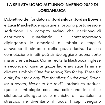
LA SFILATA UOMO AUTUNNO INVERNO 2022 DI
JORDANLUCA
L’obiettivo dei fondatori di
Jordanluca
, Jordan Bowen
e
Luca Marchetto
, è riportare al proprio posto sesso e
seduzione. Un compito arduo, che decidono di
esprimerlo guardando al contemporaneo
dipingendo le emozioni di rabbia e fragilità
attraverso il simbolo della gazza ladra. La sua
connotazione infatti può simboleggiare buona sorte
ma anche tristezza. Come recita la filastrocca inglese
a seconda di quante gazze ladre avvistate l’animale
diventa simbolo
“
One for sorrow, Two for joy, Three for
a girl, Four for a boy, Five for silver, Six for gold, Seven
for a secret, Never to be told”.
Jordanluca traduce
queste simbologie con una collezione in cui le
silohuette allungate sulle maniche e i pantaloni a
strascico ne diventano il focus.
I capi vengono