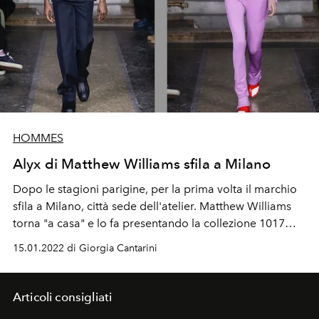
HOMMES
Alyx di Matthew Williams sfila a Milano
Dopo le stagioni parigine, per la prima volta il marchio
sfila a Milano, città sede dell'atelier. Matthew Williams
torna "a casa" e lo fa presentando la collezione
1017
ALYX 9SM uomo e donna Autunno Inverno 2022 - 2023
15.01.2022 di Giorgia Cantarini
all'interno della chiesa sconsacrata di San Vittore e 40
Martiri nella periferia della Milano Sud
Articoli consigliati