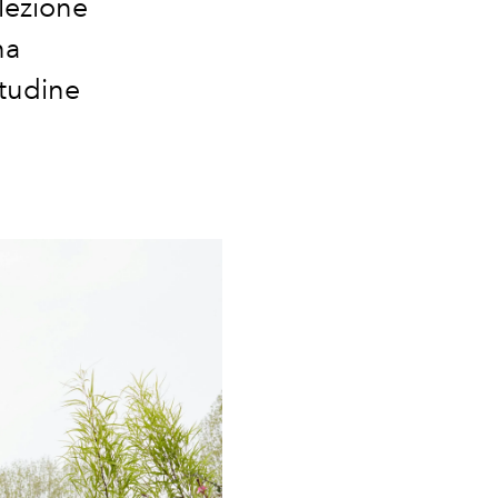
llezione
na
itudine