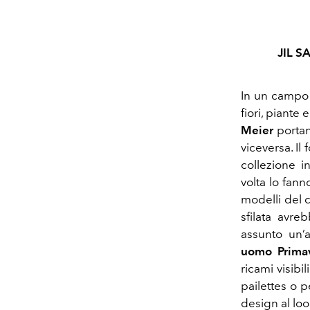
JIL 
In un campo 
fiori, piante
Meier
porta
viceversa. I
collezione i
volta lo fann
modelli del 
sfilata avre
assunto un’
uomo Prima
ricami visibi
pailettes o p
design al loo