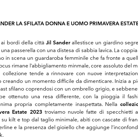
SANDER LA SFILATA DONNA E UOMO PRIMAVERA ESTATE
ai bordi della città
Jil Sander
allestisce un giardino segre
 e una passerella con una distesa di sabbia lavica. La coppi
no in scena un guardaroba femminile che fa fronte a quel
l focus rimane l’abbigliamento minmale, core assoluto del m
n collezione tende a rinnovare con nuove interpretazio
o creando un momento difficile da dimenticare. Inizia a pio
cast sfilano coprendosi con un ombrello grigio, e sebbene c
bbe ottenuto una resa differente, con la pioggia il fa
anima propria completamente inaspettata. Nella
collez
vera Estate 2023
troviamo nuvole fatte di specchietti 
li su kilt e top dal taglio minimale, abiti con cascate di fr
erline e la presenza del gioiello che aggiunge l’inconfond
k.