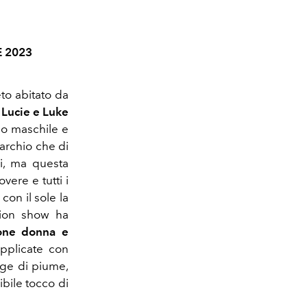
 2023
to abitato da
a
Lucie e Luke
lo maschile e
archio che di
ni, ma questa
vere e tutti i
on il sole la
shion show ha
ione donna e
applicate con
ange di piume,
ibile tocco di