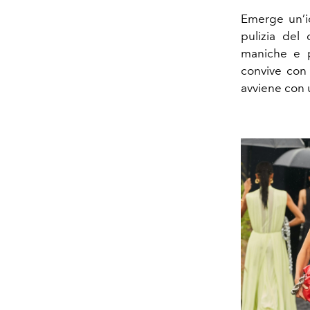
Emerge un’ide
pulizia del 
maniche e pa
convive con 
avviene con u