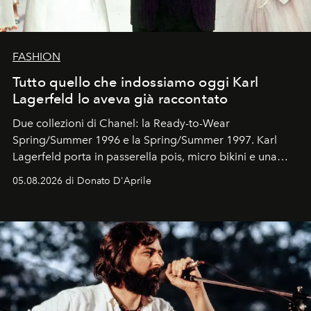
FASHION
Tutto quello che indossiamo oggi Karl
Lagerfeld lo aveva già raccontato
Due collezioni di Chanel: la Ready-to-Wear
Spring/Summer 1996 e la Spring/Summer 1997. Karl
Lagerfeld porta in passerella pois, micro bikini e una
logomania pensata per la spiaggia
, con Cindy, Linda,
05.08.2026 di Donato D'Aprile
Kate, Claudia e Carla una dietro l'altra. Trent'anni dopo,
in un'industria che vive di archivi, quel guardaroba resta
uno dei documenti più contemporanei che abbiamo.